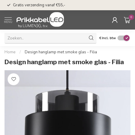
50 dagen bedenkti
Gratis verzending vanaf €55,-
Klarna
0
MENU
€
Incl. btw
Home
/
Design hanglamp met smoke glas - Filia
Design hanglamp met smoke glas - Filia