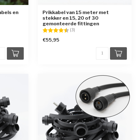
abels en
Prikkabel van 15 meter met
stekker en 15, 20 of 30
gemonteerde fittingen
en
Beoordeling:
4.7 uit 5 sterren
(3)
€55,95