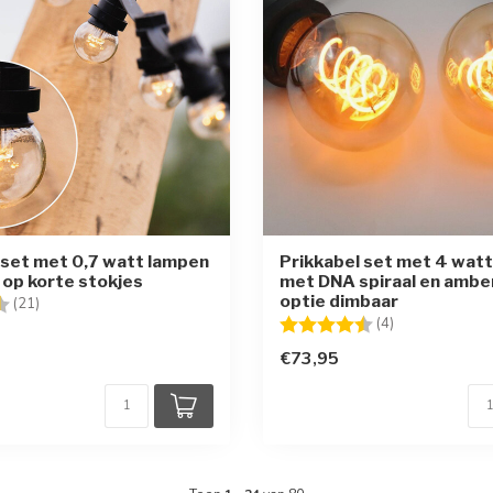
 set met 0,7 watt lampen
Prikkabel set met 4 wat
op korte stokjes
met DNA spiraal en amber
optie dimbaar
g:
4.9 uit 5 sterren
(21)
Beoordeling:
4.8 uit 5 sterr
(4)
€73,95