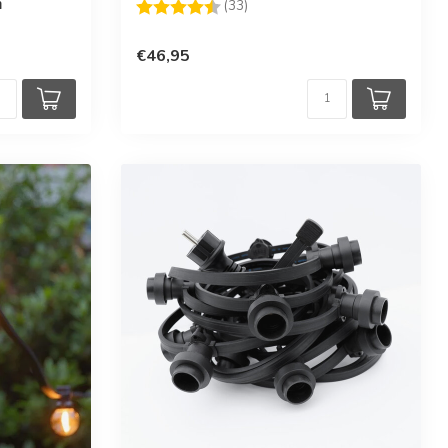
n
Beoordeling:
4.8 uit 5 sterren
(33)
€46,95