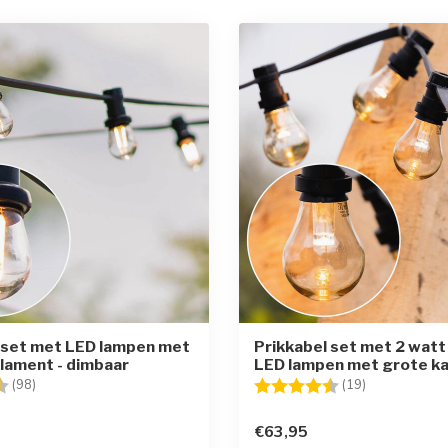
 set met LED lampen met
Prikkabel set met 2 wat
ilament - dimbaar
LED lampen met grote ka
g:
4.7 uit 5 sterren
Beoordeling:
4.8 uit 5 ste
(98)
(19)
€63,95