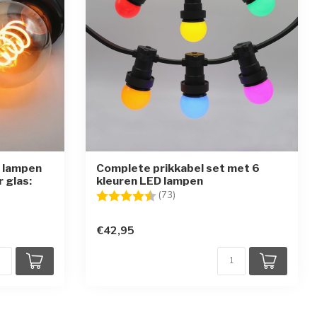
t lampen
Complete prikkabel set met 6
 glas:
kleuren LED lampen
Beoordeling:
4.9 uit 5 sterren
(73)
en
€42,95