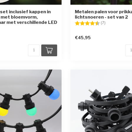
set inclusief kappen in
Metalen palen voor prikk
r met bloemvorm,
lichtsnoeren - set van 2
aar met verschillende LED
Beoordeling:
4.6 uit 5 sterr
(7)
€45,95