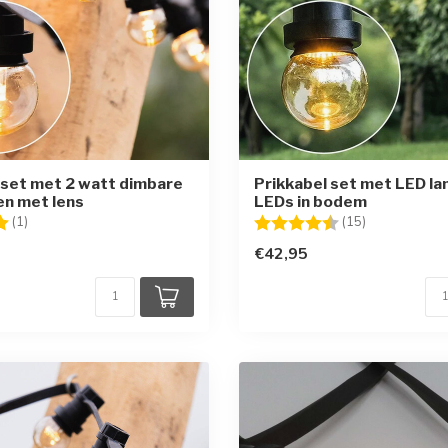
 set met 2 watt dimbare
Prikkabel set met LED l
n met lens
LEDs in bodem
g:
5.0 uit 5 sterren
Beoordeling:
4.6 uit 5 ste
(1)
(15)
€42,95