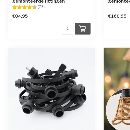
gemonteerde fittingen
gemontee
Beoordeling:
4.8 uit 5 sterren
(73)
€84,95
€160,95