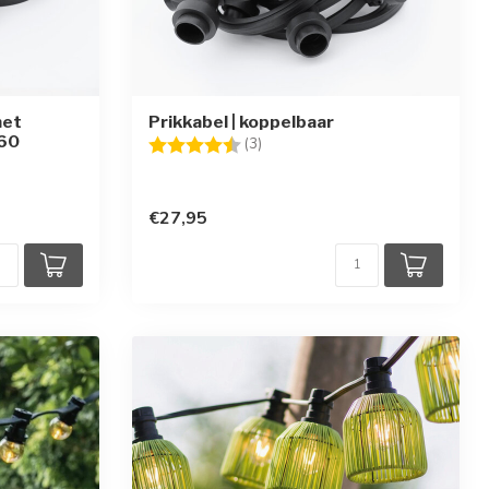
met
Prikkabel | koppelbaar
 60
Beoordeling:
4.7 uit 5 sterren
(3)
en
€27,95