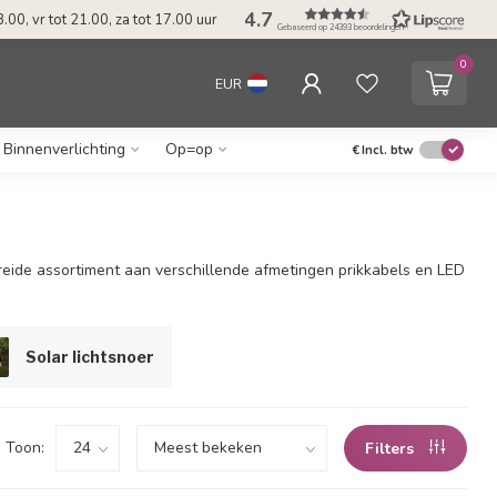
4.7
.00, vr tot 21.00, za tot 17.00 uur
Gebaseerd op 24393 beoordelingen
0
EUR
Binnenverlichting
Op=op
€
Incl. btw
ebreide assortiment aan verschillende afmetingen prikkabels en LED
Solar lichtsnoer
Toon:
Filters