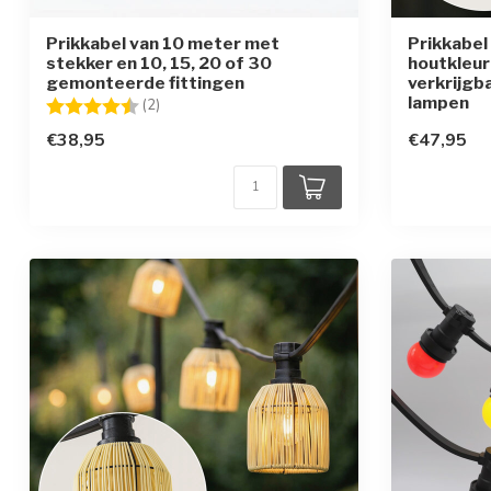
Prikkabel van 10 meter met
Prikkabel 
stekker en 10, 15, 20 of 30
houtkleu
gemonteerde fittingen
verkrijgb
lampen
Beoordeling:
4.5 uit 5 sterren
(2)
€38,95
€47,95