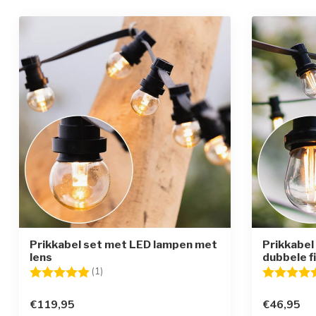
Prikkabel set met LED lampen met
Prikkabel
lens
dubbele f
Beoordeling:
5.0 uit 5 sterren
Beoordelin
(1)
€119,95
€46,95