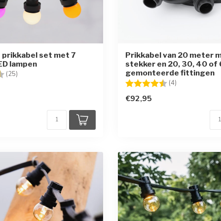
prikkabel set met 7
Prikkabel van 20 meter 
ED lampen
stekker en 20, 30, 40 of
gemonteerde fittingen
g:
4.8 uit 5 sterren
(25)
Beoordeling:
4.8 uit 5 sterr
(4)
€92,95