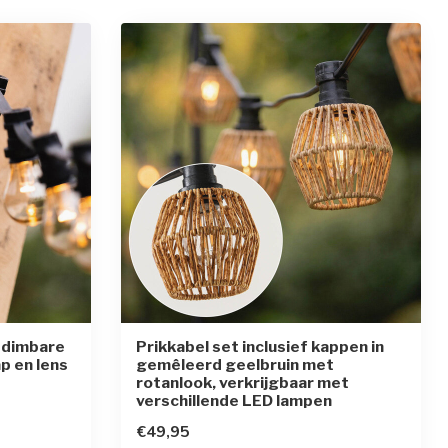
t dimbare
Prikkabel set inclusief kappen in
p en lens
gemêleerd geelbruin met
rotanlook, verkrijgbaar met
rren
verschillende LED lampen
€49,95