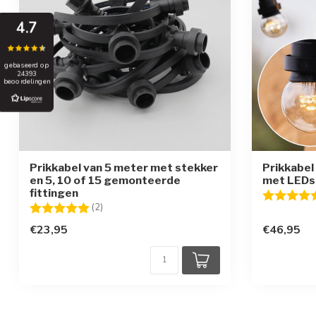
4.7
gebaseerd op
24393
beoordelingen
Prikkabel van 5 meter met stekker
Prikkabel
en 5, 10 of 15 gemonteerde
met LEDs 
fittingen
Beoordelin
Beoordeling:
5.0 uit 5 sterren
(2)
€23,95
€46,95