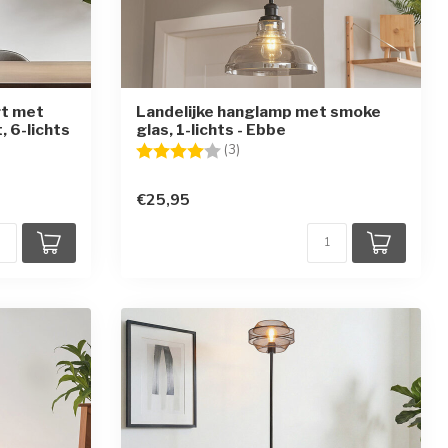
rt met
Landelijke hanglamp met smoke
, 6-lichts
glas, 1-lichts - Ebbe
Beoordeling:
4.0 uit 5 sterren
(3)
en
€25,95