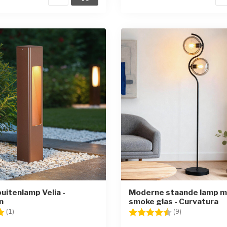
uitenlamp Velia -
Moderne staande lamp m
n
smoke glas - Curvatura
g:
5.0 uit 5 sterren
Beoordeling:
4.3 uit 5 sterr
(1)
(9)