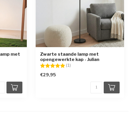
lamp met
Zwarte staande lamp met
opengewerkte kap - Julian
Beoordeling:
5.0 uit 5 sterren
(1)
€29,95