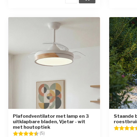
Plafondventilator met lamp en 3
Staande b
uitklapbare bladen, Vjetar - wit
roestbrui
met houtoptiek
Beoordelin
Beoordeling:
4.6 uit 5 sterren
(5)