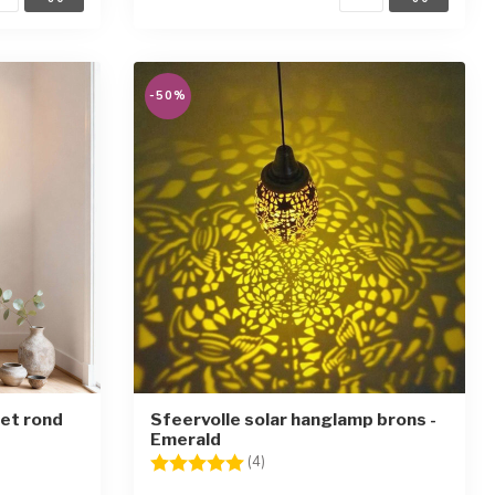
-50%
et rond
Sfeervolle solar hanglamp brons -
Emerald
en
Beoordeling:
5.0 uit 5 sterren
(4)