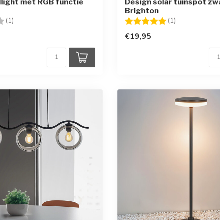
light met RGB functie
Design solar tuinspot zwa
Brighton
g:
2.0 uit 5 sterren
Beoordeling:
5.0 uit 5 sterr
(1)
(1)
€19,95