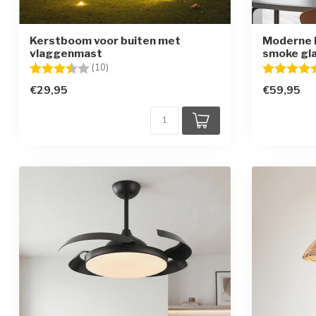
Kerstboom voor buiten met
Moderne 
vlaggenmast
smoke gla
Beoordeling:
3.8 uit 5 sterren
Beoordelin
(10)
€29,95
€59,95