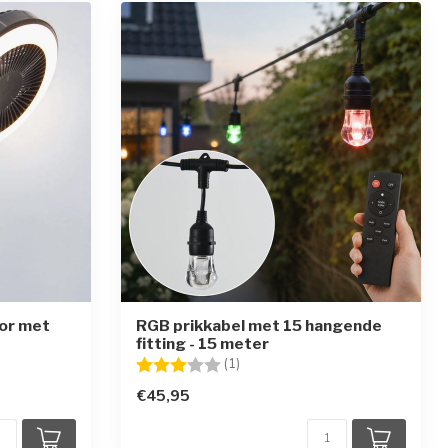
tor met
RGB prikkabel met 15 hangende
fitting - 15 meter
en
Beoordeling:
3.0 uit 5 sterren
(1)
€45,95