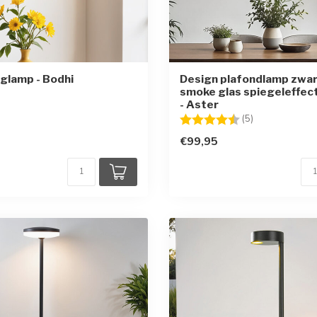
glamp - Bodhi
Design plafondlamp zwa
smoke glas spiegeleffect
- Aster
Beoordeling:
4.6 uit 5 sterr
(5)
€99,95