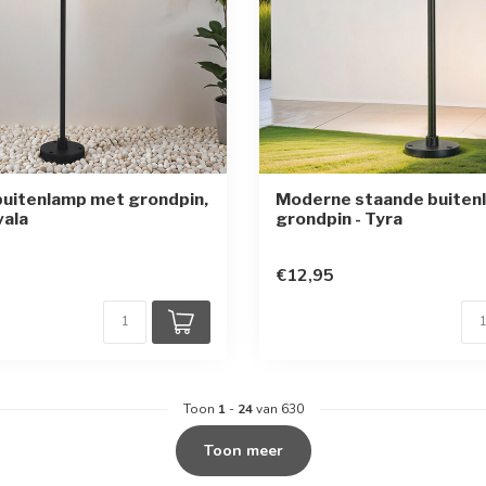
uitenlamp met grondpin,
Moderne staande buiten
vala
grondpin - Tyra
€12,95
Toon
1
-
24
van 630
Toon meer