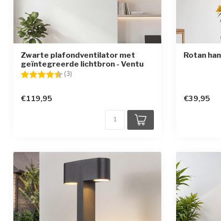
Zwarte plafondventilator met
Rotan han
geïntegreerde lichtbron - Ventu
Beoordeling:
4.7 uit 5 sterren
(3)
€119,95
€39,95