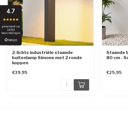
4.7
gebaseerd op
24393
beoordelingen
2-lichts industriële staande
Staande b
buitenlamp Simone met 2 ronde
80 cm - S
koppen
€39,95
€25,95