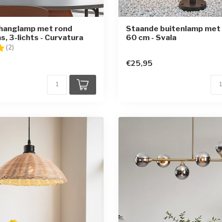
hanglamp met rond
Staande buitenlamp met 
s, 3-lichts - Curvatura
60 cm - Svala
g:
5.0 uit 5 sterren
(2)
€25,95