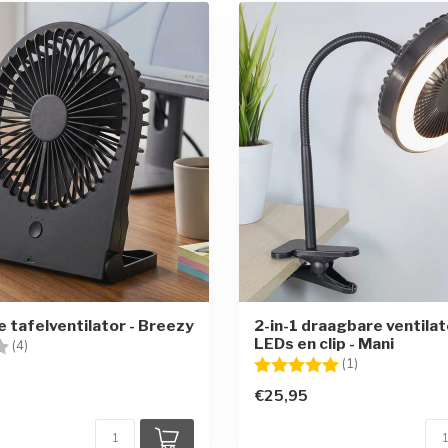
 tafelventilator - Breezy
2-in-1 draagbare ventila
LEDs en clip - Mani
g:
2.8 uit 5 sterren
(4)
Beoordeling:
5.0 uit 5 sterr
(1)
€25,95