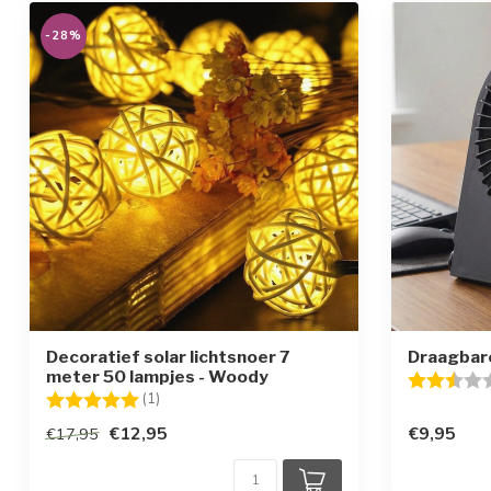
-28%
Decoratief solar lichtsnoer 7
Draagbare
meter 50 lampjes - Woody
Beoordelin
Beoordeling:
5.0 uit 5 sterren
(1)
€12,95
€9,95
€17,95