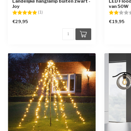
Landelijke hanglamp buiten zwart -
LED Flood
Joy
van 50W
Beoordeling:
5.0 uit 5 sterren
Beoordelin
(1)
€29,95
€19,95