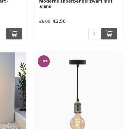
rt -
Moderne snoerpendel zwart met
glans
en
€2,50
€5,00
-50%