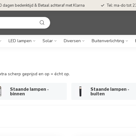
0 dagen bedenktijd & Betaal achteraf met Klarna
Tel: ma-do tot 23
LED lampen
Solar
Diversen
Buitenverlichting
xtra scherp geprijsd en op = écht op.
Staande lampen -
Staande lampen -
binnen
buiten