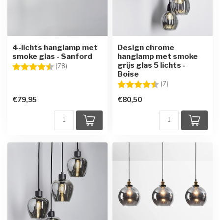
4-lichts hanglamp met
Design chrome
smoke glas - Sanford
hanglamp met smoke
grijs glas 5 lichts -
Beoordeling:
4.8 uit 5 sterren
(78)
Boise
Beoordeling:
4.7 uit 5 sterren
(7)
€79,95
€80,50