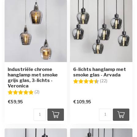
Industriële chrome
6-lichts hanglamp met
hanglamp met smoke
smoke glas - Arvada
grijs glas, 3-lichts -
Beoordeling:
4.7 uit 5 sterre
(22)
Veronica
Beoordeling:
5.0 uit 5 sterren
(2)
€59,95
€109,95