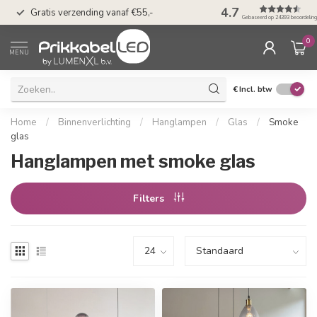
50 dagen bedenkti
4.7
Gratis verzending vanaf €55,-
Klarna
Gebaseerd op 24393 beoordelin
0
MENU
€
Incl. btw
Home
/
Binnenverlichting
/
Hanglampen
/
Glas
/
Smoke
glas
Hanglampen met smoke glas
Filters