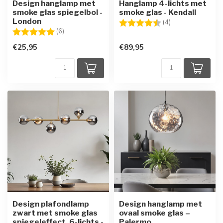
Design hanglamp met
Hanglamp 4-lichts met
smoke glas spiegelbol -
smoke glas - Kendall
London
Beoordeling:
4.8 uit 5 sterren
(4)
Beoordeling:
5.0 uit 5 sterren
(6)
€25,95
€89,95
Design plafondlamp
Design hanglamp met
zwart met smoke glas
ovaal smoke glas –
spiegeleffect, 6-lichts -
Palermo