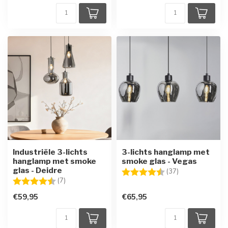
Industriële 3-lichts
3-lichts hanglamp met
hanglamp met smoke
smoke glas - Vegas
glas - Deidre
Beoordeling:
4.7 uit 5 sterre
(37)
Beoordeling:
4.1 uit 5 sterren
(7)
€59,95
€65,95