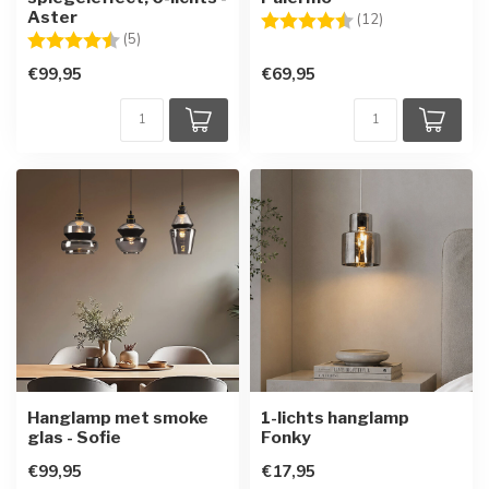
Aster
Beoordeling:
4.4 uit 5 sterre
(12)
Beoordeling:
4.6 uit 5 sterren
(5)
€99,95
€69,95
Hanglamp met smoke
1-lichts hanglamp
glas - Sofie
Fonky
€99,95
€17,95