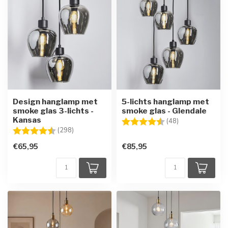
Design hanglamp met
5-lichts hanglamp met
smoke glas 3-lichts -
smoke glas - Glendale
Kansas
Beoordeling:
4.8 uit 5 sterre
(48)
Beoordeling:
4.7 uit 5 sterren
(298)
€65,95
€85,95