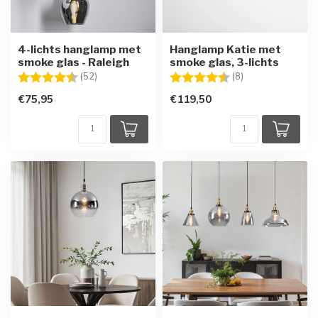
4-lichts hanglamp met
Hanglamp Katie met
smoke glas - Raleigh
smoke glas, 3-lichts
Beoordeling:
4.9 uit 5 sterren
Beoordeling:
4.6 uit 5 sterren
(52)
(8)
€75,95
€119,50