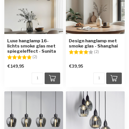
Luxe hanglamp 16-
Design hanglamp met
lichts smoke glas met
smoke glas - Shanghai
spiegeleffect - Sunita
Beoordeling:
4.0 uit 5 sterren
(2)
Beoordeling:
5.0 uit 5 sterren
(2)
€149,95
€39,95