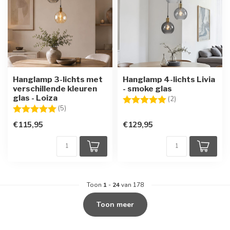
Hanglamp 3-lichts met
Hanglamp 4-lichts Livia
verschillende kleuren
- smoke glas
glas - Loiza
Beoordeling:
5.0 uit 5 sterren
(2)
Beoordeling:
5.0 uit 5 sterren
(5)
€115,95
€129,95
Toon
1
-
24
van 178
Toon meer