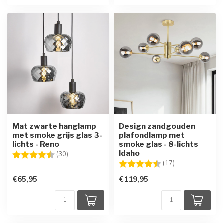
Mat zwarte hanglamp
Design zandgouden
met smoke grijs glas 3-
plafondlamp met
lichts - Reno
smoke glas - 8-lichts
Idaho
Beoordeling:
4.7 uit 5 sterren
(30)
Beoordeling:
4.8 uit 5 sterre
(17)
€65,95
€119,95