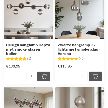
Design hanglamp Hepta
Zwarte hanglamp 3-
met smoke glazen
lichts met smoke glas -
bollen
Verona
Beoordeling:
5.0 uit 5 sterren
Beoordeling:
5.0 uit 5 sterre
(1)
(40)
€139,95
€115,95