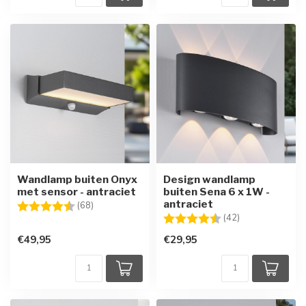
Wandlamp buiten Onyx
Design wandlamp
met sensor - antraciet
buiten Sena 6 x 1W -
antraciet
Beoordeling:
4.6 uit 5 sterren
(68)
Beoordeling:
4.7 uit 5 sterre
(42)
€49,95
€29,95