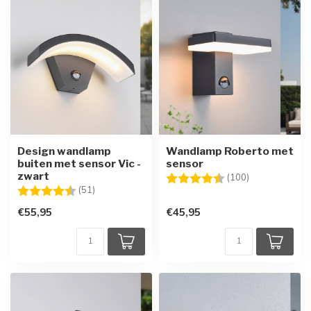
Design wandlamp
Wandlamp Roberto met
buiten met sensor Vic -
sensor
zwart
Beoordeling:
4.4 uit 5 ster
(100)
Beoordeling:
4.7 uit 5 sterren
(51)
€55,95
€45,95