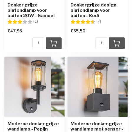
Donker grijze
Donkergrijze design
plafondlamp voor
plafondlamp voor
buiten 20W - Samuel
buiten - Bodi
Beoordeling:
3.0 uit 5 sterren
Beoordeling:
4.7 uit 5 sterren
(1)
(7)
€47,95
€55,50
Moderne donker grijze
Moderne donker grijze
wandlamp - Pepijn
wandlamp met sensor -