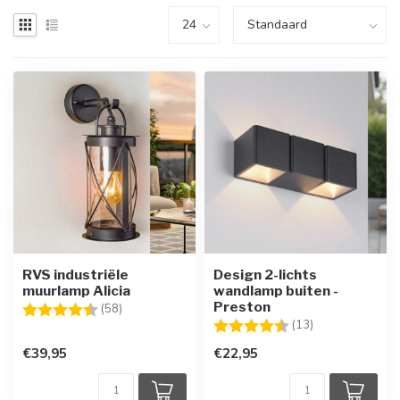
RVS industriële
Design 2-lichts
muurlamp Alicia
wandlamp buiten -
Preston
Beoordeling:
4.7 uit 5 sterren
(58)
Beoordeling:
4.8 uit 5 sterre
(13)
€39,95
€22,95