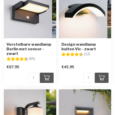
Verstelbare wandlamp
Design wandlamp
Berlin met sensor -
buiten Vic - zwart
zwart
Beoordeling:
4.6 uit 5 sterre
(22)
Beoordeling:
4.6 uit 5 sterren
(65)
€67,95
€45,95