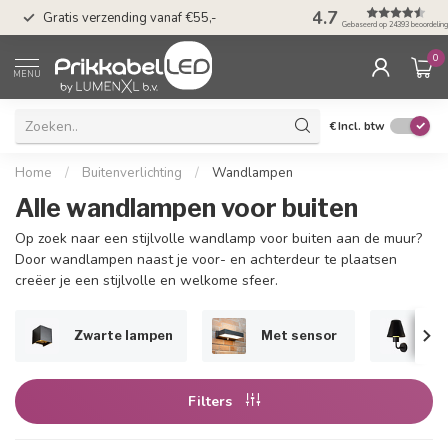
50 dagen bedenkti
4.7
Gratis verzending vanaf €55,-
Klarna
Gebaseerd op 24393 beoordelin
0
MENU
€
Incl. btw
Home
/
Buitenverlichting
/
Wandlampen
Alle wandlampen voor buiten
Op zoek naar een stijlvolle wandlamp voor buiten aan de muur?
Door wandlampen naast je voor- en achterdeur te plaatsen
creëer je een stijlvolle en welkome sfeer.
Zwarte lampen
Met sensor
RV
Filters