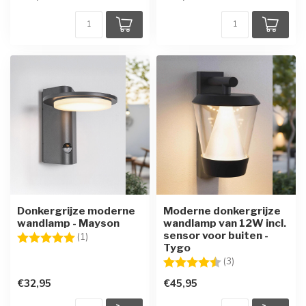
Donkergrijze moderne
Moderne donkergrijze
wandlamp - Mayson
wandlamp van 12W incl.
sensor voor buiten -
Beoordeling:
5.0 uit 5 sterren
(1)
Tygo
Beoordeling:
4.7 uit 5 sterren
(3)
€32,95
€45,95