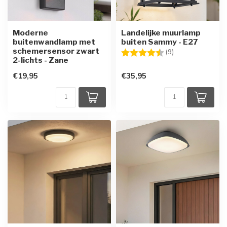
Moderne
Landelijke muurlamp
buitenwandlamp met
buiten Sammy - E27
schemersensor zwart
Beoordeling:
4.4 uit 5 sterren
(9)
2-lichts - Zane
€19,95
€35,95