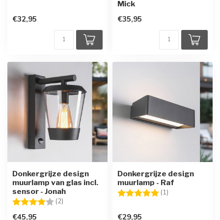
Mick
€32,95
€35,95
Donkergrijze design
Donkergrijze design
muurlamp van glas incl.
muurlamp - Raf
sensor - Jonah
Beoordeling:
5.0 uit 5 sterren
(1)
Beoordeling:
4.0 uit 5 sterren
(2)
€45,95
€29,95