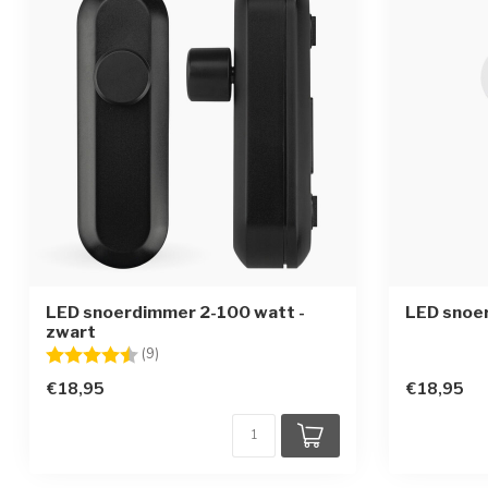
LED snoerdimmer 2-100 watt -
LED snoer
zwart
Beoordeling:
4.6 uit 5 sterren
(9)
€18,95
€18,95