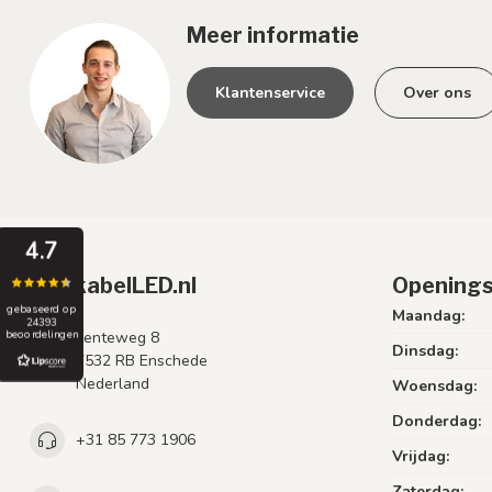
Meer informatie
Klantenservice
Over ons
4.7
PrikkabelLED.nl
Openings
gebaseerd op
Maandag:
24393
Lenteweg 8
beoordelingen
Dinsdag:
7532 RB Enschede
Nederland
Woensdag:
Donderdag:
+31 85 773 1906
Vrijdag:
Zaterdag: