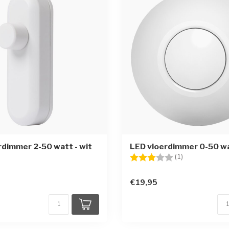
dimmer 2-50 watt - wit
LED vloerdimmer 0-50 wa
Beoordeling:
3.0 uit 5 sterr
(1)
€19,95