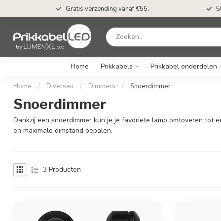
t*
Gratis verzending vanaf €55,-
5
Home
Prikkabels
Prikkabel onderdelen
Home
/
Diversen
/
Dimmers
/
Snoerdimmer
Snoerdimmer
Dankzij een snoerdimmer kun je je favoriete lamp omtoveren tot een
en maximale dimstand bepalen.
3
Producten