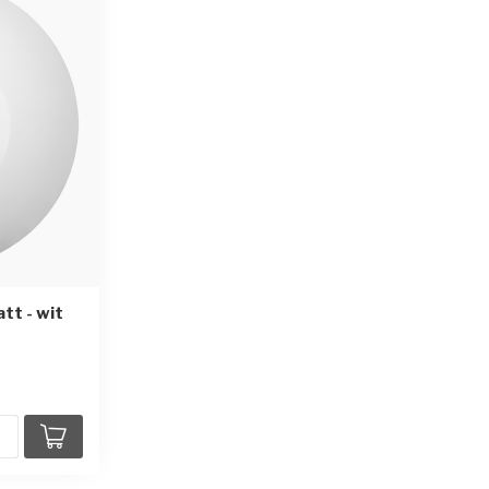
tt - wit
en