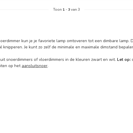
Toon
1
-
3
van 3
oerdimmer kun je je favoriete lamp omtoveren tot een dimbare lamp. De
 zal knipperen. Je kunt zo zelf de minimale en maximale dimstand bepale
 uit snoerdimmers of vloerdimmers in de kleuren zwart en wit.
Let op:
d
uiten op het
aansluitsnoer
.