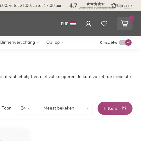
4.7
.00, vr tot 21.00, za tot 17.00 uur
Gebaseerd op 24393 beoordelingen
0
EUR
Binnenverlichting
Op=op
€
Incl. btw
t stabiel blijft en niet zal knipperen. Je kunt zo zelf de minimale
Toon:
Filters