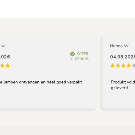
Herma W
KOPER
6
04.08.2026
31.07.2026
ampen ontvangen en heel goed verpakt
Produkt voldoet 
geleverd.