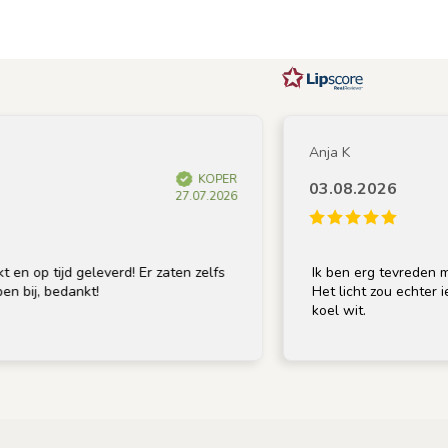
Anja K
KOPER
03.08.2026
27.07.2026
op tijd geleverd! Er zaten zelfs
Ik ben erg tevreden met de
ij, bedankt!
Het licht zou echter iets w
koel wit.