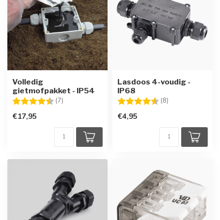
Volledig
Lasdoos 4-voudig -
gietmofpakket - IP54
IP68
Beoordeling:
4.9 uit 5 sterren
Beoordeling:
4.3 uit 5 sterren
(7)
(8)
€17,95
€4,95