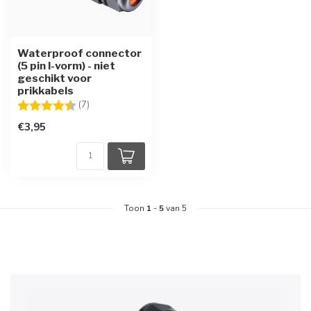
Waterproof connector
(5 pin I-vorm) - niet
geschikt voor
prikkabels
Beoordeling:
4.1 uit 5 sterren
(7)
€3,95
Toon
1
-
5
van 5