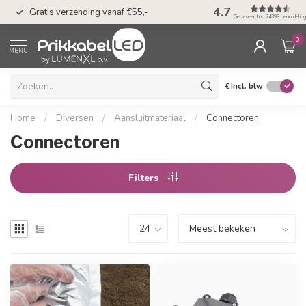
50 dagen bedenkti
4.7
Gratis verzending vanaf €55,-
Klarna
Gebaseerd op 24393 beoordelin
0
MENU
€
Incl. btw
Home
/
Diversen
/
Aansluitmateriaal
/
Connectoren
Connectoren
Filters