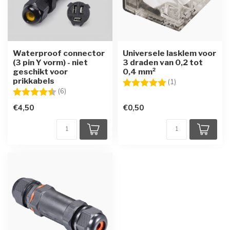
Waterproof connector
Universele lasklem voor
(3 pin Y vorm) - niet
3 draden van 0,2 tot
geschikt voor
0,4 mm²
prikkabels
Beoordeling:
5.0 uit 5 sterren
(1)
Beoordeling:
4.5 uit 5 sterren
(6)
€4,50
€0,50