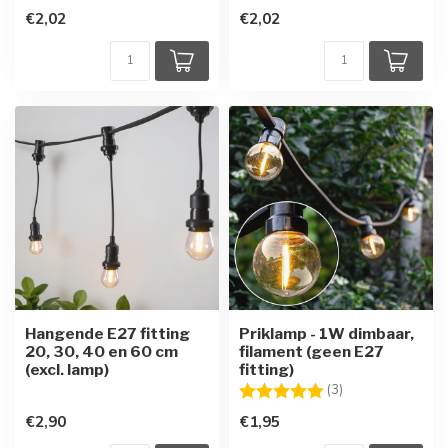
€2,02
€2,02
Hangende E27 fitting
Priklamp - 1W dimbaar,
20, 30, 40 en 60 cm
filament (geen E27
(excl. lamp)
fitting)
Beoordeling:
5.0 uit 5 sterren
(3)
€2,90
€1,95