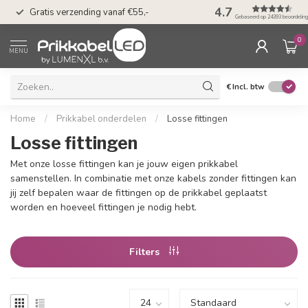
50 dagen bedenkti
4.7
Gratis verzending vanaf €55,-
Klarna
Gebaseerd op 24393 beoordelin
0
MENU
€
Incl. btw
Home
/
Prikkabel onderdelen
/
Losse fittingen
Losse fittingen
Met onze losse fittingen kan je jouw eigen prikkabel
samenstellen. In combinatie met onze kabels zonder fittingen kan
jij zelf bepalen waar de fittingen op de prikkabel geplaatst
worden en hoeveel fittingen je nodig hebt.
Filters