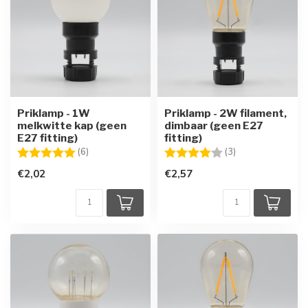
Priklamp - 1W
Priklamp - 2W filament,
melkwitte kap (geen
dimbaar (geen E27
E27 fitting)
fitting)
Beoordeling:
5.0 uit 5 sterren
Beoordeling:
4.0 uit 5 sterren
(6)
(3)
€2,02
€2,57