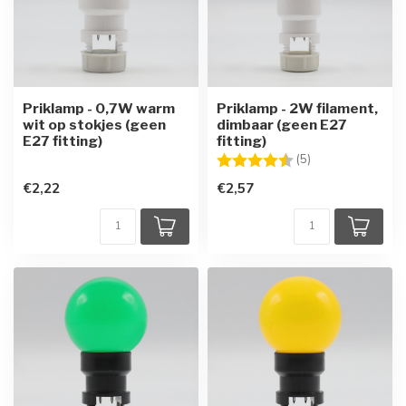
Priklamp - 0,7W warm
Priklamp - 2W filament,
wit op stokjes (geen
dimbaar (geen E27
E27 fitting)
fitting)
Beoordeling:
4.8 uit 5 sterren
(5)
€2,22
€2,57