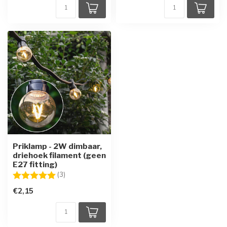
Priklamp - 2W dimbaar,
driehoek filament (geen
E27 fitting)
Beoordeling:
5.0 uit 5 sterren
(3)
€2,15