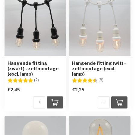
Hangende fitting
Hangende fitting (wit) -
(zwart) - zelfmontage
zelfmontage (excl.
(excl. lamp)
lamp)
Beoordeling:
5.0 uit 5 sterren
Beoordeling:
4.8 uit 5 sterren
(2)
(8)
€2,45
€2,25