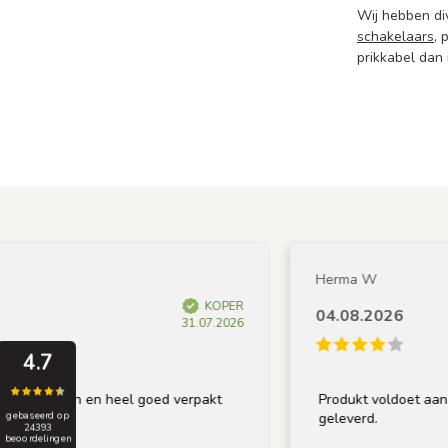
Wij hebben div
schakelaars
, 
prikkabel dan
Herma W
KOPER
04.08.2026
31.07.2026
4.7
ngen en heel goed verpakt
Produkt voldoet aan omschrij
geleverd.
gebaseerd op
24393
beoordelingen