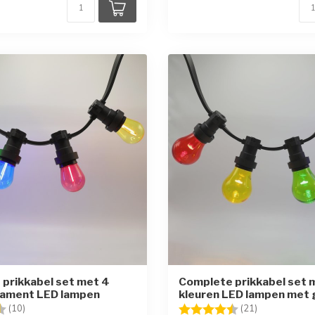
prikkabel set met 4
Complete prikkabel set 
ilament LED lampen
kleuren LED lampen met 
g:
4.4 uit 5 sterren
Beoordeling:
4.5 uit 5 ste
(10)
(21)