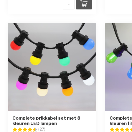
Complete prikkabel set met 8
Complete 
kleuren LED lampen
kleuren f
Beoordeling:
4.4 uit 5 sterren
Beoordelin
(27)