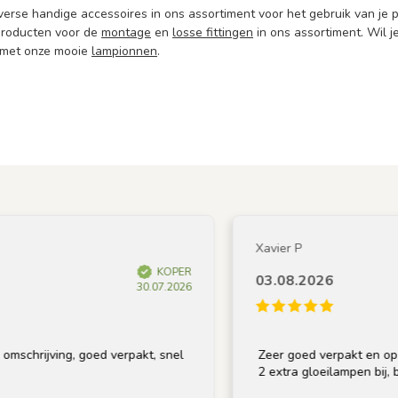
erse handige accessoires in ons assortiment voor het gebruik van je 
producten voor de
montage
en
losse fittingen
in ons assortiment. Wil j
 met onze mooie
lampionnen
.
Xavier P
KOPER
03.08.2026
30.07.2026
ving, goed verpakt, snel
Zeer goed verpakt en op tijd gele
2 extra gloeilampen bij, bedankt!