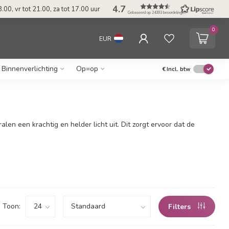
4.7
.00, vr tot 21.00, za tot 17.00 uur
Gebaseerd op 24393 beoordelingen
0
EUR
Binnenverlichting
Op=op
€
Incl. btw
ralen een krachtig en helder licht uit. Dit zorgt ervoor dat de
Toon:
Filters