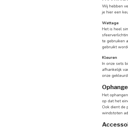
Wij hebben vee
je hier een ke
Wattage
Het is heel s
sfeerverlichti
te gebruiken a
gebruikt worde
Kleuren
In onze sets b
afhankelijk va
onze gekleurde
Ophangen
Het ophangen 
op dat het ei
Ook dient de 
windstoten ad
Accessoi