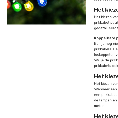
Het kiez
Het kiezen van
prikkabel stra
gedetailleerde
Koppelbare p
Ben je nog nie
prikkabels. D
loskoppelen v
Wil je de prik
prikkabels ook
Het kieze
Het kiezen va
Wanneer een p
een prikkabel
de lampen en 
meter.
Het kiez