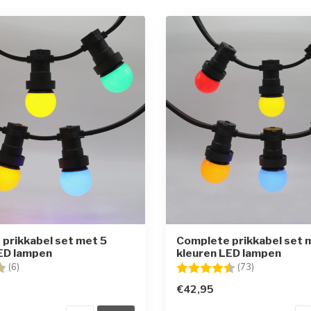
prikkabel set met 5
Complete prikkabel set 
ED lampen
kleuren LED lampen
g:
4.8 uit 5 sterren
Beoordeling:
4.9 uit 5 ste
(6)
(73)
€42,95