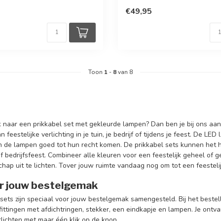
€49,95
Toon
1
-
8
van 8
 naar een prikkabel set met gekleurde lampen? Dan ben je bij ons aan 
 feestelijke verlichting in je tuin, je bedrijf of tijdens je feest. De LE
n de lampen goed tot hun recht komen. De prikkabel sets kunnen het he
of bedrijfsfeest. Combineer alle kleuren voor een feestelijk geheel of
chap uit te lichten. Tover jouw ruimte vandaag nog om tot een feestel
r jouw bestelgemak
sets zijn speciaal voor jouw bestelgemak samengesteld. Bij het bestel
ttingen met afdichtringen, stekker, een eindkapje en lampen. Je ontva
rlichten met maar één klik op de knop.