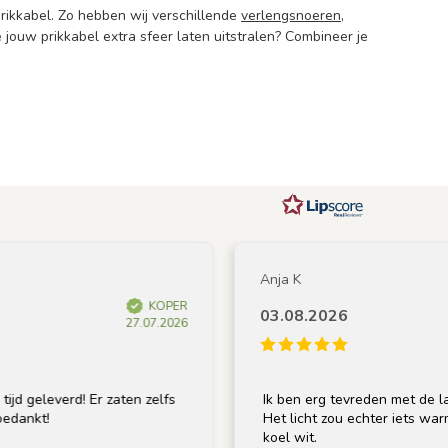
prikkabel. Zo hebben wij verschillende
verlengsnoeren
,
e jouw prikkabel extra sfeer laten uitstralen? Combineer je
Anja K
KOPER
03.08.2026
27.07.2026
verd! Er zaten zelfs
Ik ben erg tevreden met de lamp; de k
Het licht zou echter iets warmer mogen 
koel wit.