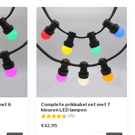
met 6
Complete prikkabel set met 7
kleuren LED lampen
rren
Beoordeling:
4.8 uit 5 sterren
(25)
€42,95