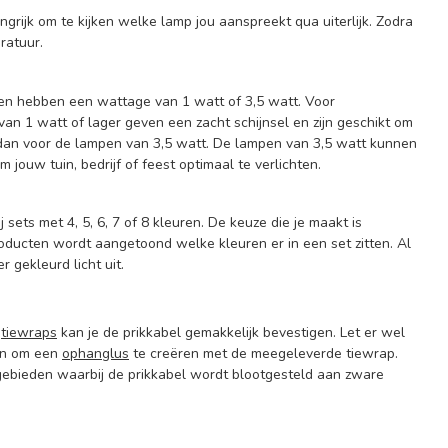
ngrijk om te kijken welke lamp jou aanspreekt qua uiterlijk. Zodra
eratuur.
pen hebben een wattage van 1 watt of 3,5 watt. Voor
an 1 watt of lager geven een zacht schijnsel en zijn geschikt om
es dan voor de lampen van 3,5 watt. De lampen van 3,5 watt kunnen
 jouw tuin, bedrijf of feest optimaal te verlichten.
sets met 4, 5, 6, 7 of 8 kleuren. De keuze die je maakt is
producten wordt aangetoond welke kleuren er in een set zitten. Al
 gekleurd licht uit.
f
tiewraps
kan je de prikkabel gemakkelijk bevestigen. Let er wel
ren om een
ophanglus
te creëren met de meegeleverde tiewrap.
gebieden waarbij de prikkabel wordt blootgesteld aan zware