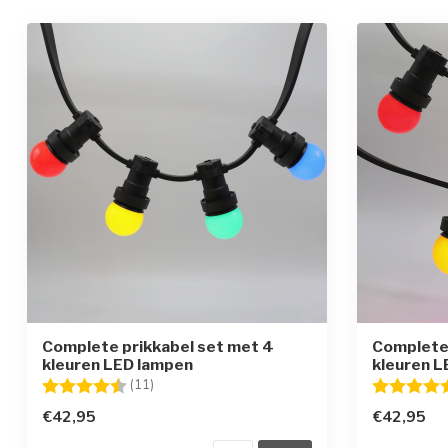
Complete prikkabel set met 4
Complete 
kleuren LED lampen
kleuren L
Beoordeling:
4.9 uit 5 sterren
Beoordelin
(11)
€42,95
€42,95