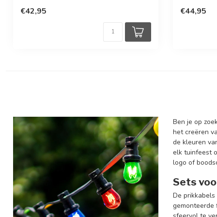
€42,95
€44,95
Ben je op zoek
het creëren van
de kleuren va
elk tuinfeest 
logo of boods
Sets voo
De prikkabels 
gemonteerde fi
sfeervol te ve