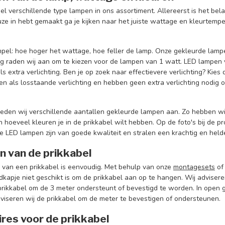
l verschillende type lampen in ons assortiment. Allereerst is het bela
uze in hebt gemaakt ga je kijken naar het juiste wattage en kleurtemp
impel: hoe hoger het wattage, hoe feller de lamp. Onze gekleurde lam
ng raden wij aan om te kiezen voor de lampen van 1 watt. LED lampen v
ls extra verlichting. Ben je op zoek naar effectievere verlichting? Ki
n als losstaande verlichting en hebben geen extra verlichting nodig om
ieden wij verschillende aantallen gekleurde lampen aan. Zo hebben wij 
n hoeveel kleuren je in de prikkabel wilt hebben. Op de foto's bij de 
 LED lampen zijn van goede kwaliteit en stralen een krachtig en helder
 van de prikkabel
van een prikkabel is eenvoudig. Met behulp van onze
montagesets
o
ndkapje niet geschikt is om de prikkabel aan op te hangen. Wij advise
prikkabel om de 3 meter ondersteunt of bevestigd te worden. In open 
viseren wij de prikkabel om de meter te bevestigen of ondersteunen.
res voor de prikkabel