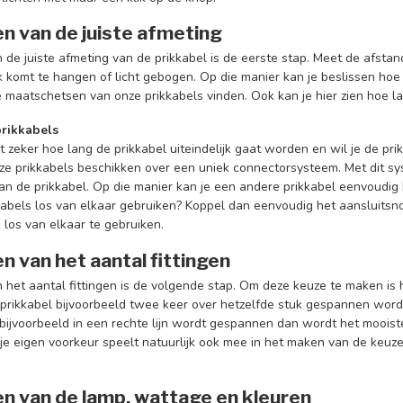
en van de juiste afmeting
 de juiste afmeting van de prikkabel is de eerste stap. Meet de afst
k komt te hangen of licht gebogen. Op die manier kan je beslissen hoe 
 maatschetsen van onze prikkabels vinden. Ook kan je hier zien hoe la
rikkabels
t zeker hoe lang de prikkabel uiteindelijk gaat worden en wil je de pr
eze prikkabels beschikken over een uniek connectorsysteem. Met dit sy
an de prikkabel. Op die manier kan je een andere prikkabel eenvoudi
kabels los van elkaar gebruiken? Koppel dan eenvoudig het aansluitsno
 los van elkaar te gebruiken.
n van het aantal fittingen
n het aantal fittingen is de volgende stap. Om deze keuze te maken i
rikkabel bijvoorbeeld twee keer over hetzelfde stuk gespannen wordt
 bijvoorbeeld in een rechte lijn wordt gespannen dan wordt het mooist
je eigen voorkeur speelt natuurlijk ook mee in het maken van de keuze
en van de lamp, wattage en kleuren