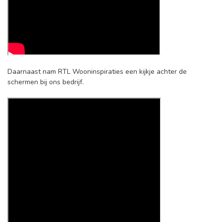
Daarnaast nam RTL Wooninspiraties een kijkje achter de
schermen bij ons bedrijf.