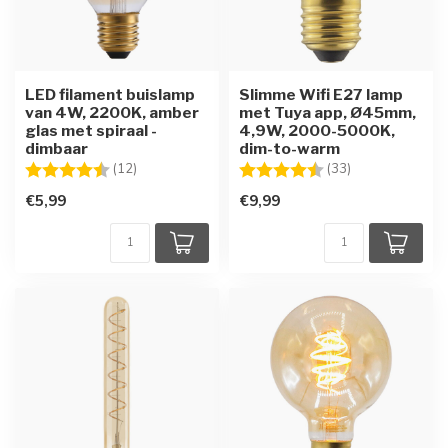
LED filament buislamp
Slimme Wifi E27 lamp
van 4W, 2200K, amber
met Tuya app, Ø45mm,
glas met spiraal -
4,9W, 2000-5000K,
dimbaar
dim-to-warm
Beoordeling:
4.3 uit 5 sterren
Beoordeling:
4.2 uit 5 sterre
(12)
(33)
€5,99
€9,99