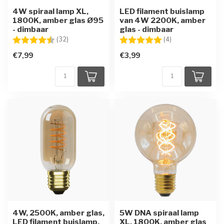
4W spiraal lamp XL,
LED filament buislamp
1800K, amber glas Ø95
van 4W 2200K, amber
- dimbaar
glas - dimbaar
Beoordeling:
4.5 uit 5 sterren
Beoordeling:
5.0 uit 5 sterren
(32)
(4)
€7,99
€3,99
4W, 2500K, amber glas,
5W DNA spiraal lamp
LED filament buislamp,
XL, 1800K, amber glas