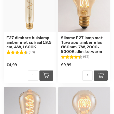
E27 dimbare buislamp
Slimme E27 lamp met
amber met spiraal 18,5
Tuya app, amber glas
cm, 4W, 1600K
Ø60mm, 7W, 2000-
5000K, dim-to-warm
Beoordeling:
4.9 uit 5 sterren
(18)
Beoordeling:
4.5 uit 5 sterre
(62)
€4,99
€9,99