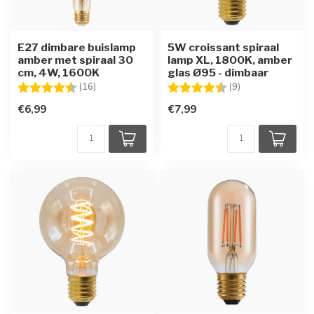
E27 dimbare buislamp
5W croissant spiraal
amber met spiraal 30
lamp XL, 1800K, amber
cm, 4W, 1600K
glas Ø95 - dimbaar
Beoordeling:
4.8 uit 5 sterren
Beoordeling:
4.7 uit 5 sterren
(16)
(9)
€6,99
€7,99