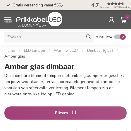
50 dagen bedenkti
4.7
Gratis verzending vanaf €55,-
Klarna
Gebaseerd op 24393 beoordelin
0
MENU
€
Incl. btw
Home
/
LED lampen
/
Warm wit E27
/
Dimbaar (glas)
/
Amber glas
Amber glas dimbaar
Deze dimbare filament lampen met amber glas zijn zeer geschikt
om jouw woonkamer, terras, horecagelegenheid of kantoor te
voorzien van sfeervolle verlichting. Filament lampen zijn de
nieuwste ontwikkeling op LED gebied.
Filters