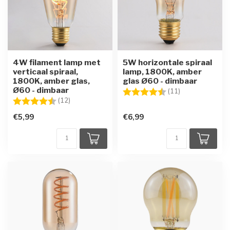
4W filament lamp met
5W horizontale spiraal
verticaal spiraal,
lamp, 1800K, amber
1800K, amber glas,
glas Ø60 - dimbaar
Ø60 - dimbaar
Beoordeling:
4.3 uit 5 sterre
(11)
Beoordeling:
4.7 uit 5 sterren
(12)
€5,99
€6,99