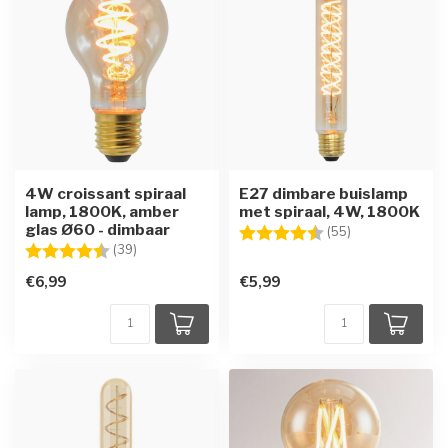
4W croissant spiraal
E27 dimbare buislamp
lamp, 1800K, amber
met spiraal, 4W, 1800K
glas Ø60 - dimbaar
Beoordeling:
4.6 uit 5 sterre
(55)
Beoordeling:
4.6 uit 5 sterren
(39)
€6,99
€5,99