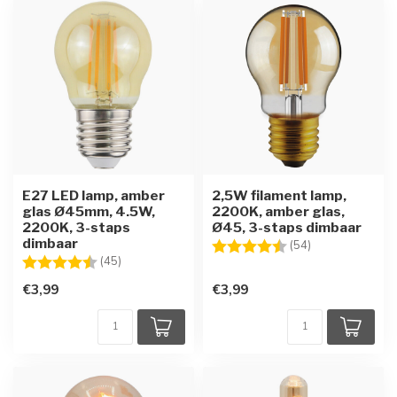
E27 LED lamp, amber
2,5W filament lamp,
glas Ø45mm, 4.5W,
2200K, amber glas,
2200K, 3-staps
Ø45, 3-staps dimbaar
dimbaar
Beoordeling:
4.7 uit 5 sterre
(54)
Beoordeling:
4.6 uit 5 sterren
(45)
€3,99
€3,99