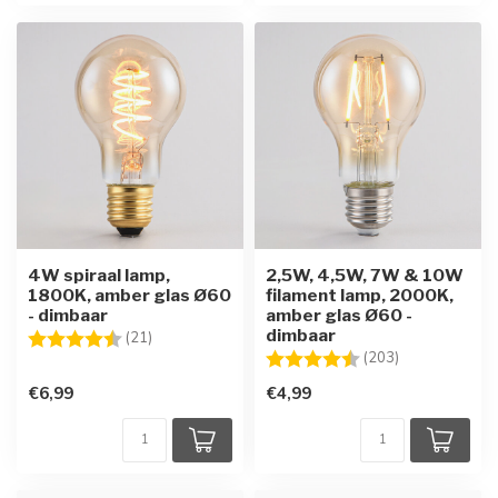
4W spiraal lamp,
2,5W, 4,5W, 7W & 10W
1800K, amber glas Ø60
filament lamp, 2000K,
- dimbaar
amber glas Ø60 -
dimbaar
Beoordeling:
4.8 uit 5 sterren
(21)
Beoordeling:
4.6 uit 5 ster
(203)
€6,99
€4,99