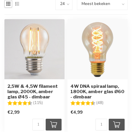
2,5W & 4,5W filament
4W DNA spiraal lamp,
lamp, 2000K, amber
1800K, amber glas Ø60
glas Ø45 - dimbaar
- dimbaar
Beoordeling:
4.6 uit 5 sterren
Beoordeling:
4.5 uit 5 sterre
(115)
(48)
€2,99
€4,99