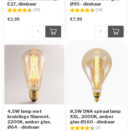
E27, dimbaar
Ø95 - dimbaar
Beoordeling:
4.7 uit 5 sterren
Beoordeling:
4.4 uit 5 sterre
(20)
(14)
€3,99
€7,99
4,5W lamp met
8,5W DNA spiraal lamp
kruislings filament,
XXL, 2000K, amber
2200K, amber glas,
glas Ø160 - dimbaar
Ø64 - dimbaar
Beoordeling:
4.0 uit 5 sterren
(2)