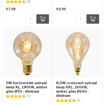
Beoordeling:
4.3 uit 5 sterren
(3)
€7,99
€9,99
5W horizontale spiraal
8,5W croissant spiraal
lamp XL, 1800K, amber
lamp XXL, 2000K,
glas Ø95 - dimbaar
amber glas Ø160 -
dimbaar
Beoordeling:
4.0 uit 5 sterren
(1)
Beoordeling:
4.4 uit 5 sterren
(5)