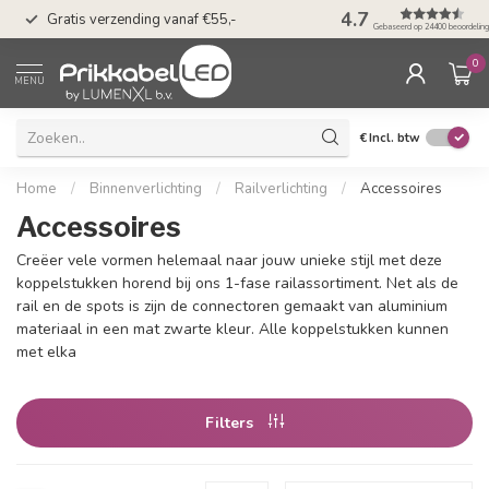
50 dagen bedenkti
4.7
Gratis verzending vanaf €55,-
Klarna
Gebaseerd op 24400 beoordelin
0
MENU
€
Incl. btw
Home
/
Binnenverlichting
/
Railverlichting
/
Accessoires
Accessoires
Creëer vele vormen helemaal naar jouw unieke stijl met deze
koppelstukken horend bij ons 1-fase railassortiment. Net als de
rail en de spots is zijn de connectoren gemaakt van aluminium
materiaal in een mat zwarte kleur. Alle koppelstukken kunnen
met elka
Filters