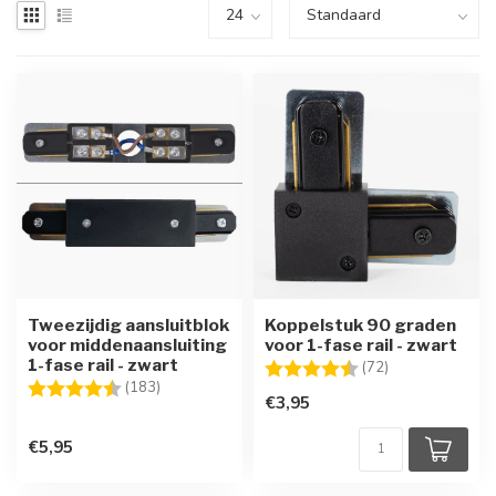
Tweezijdig aansluitblok
Koppelstuk 90 graden
voor middenaansluiting
voor 1-fase rail - zwart
1-fase rail - zwart
Beoordeling:
4.6 uit 5 sterre
(72)
Beoordeling:
4.2 uit 5 sterren
(183)
€3,95
€5,95