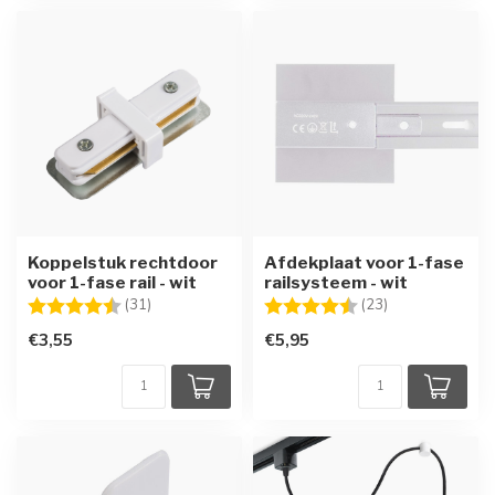
Koppelstuk rechtdoor
Afdekplaat voor 1-fase
voor 1-fase rail - wit
railsysteem - wit
Beoordeling:
4.5 uit 5 sterren
Beoordeling:
4.3 uit 5 sterre
(31)
(23)
€3,55
€5,95