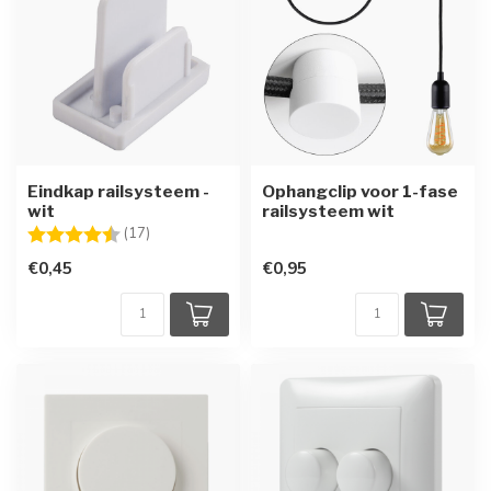
Eindkap railsysteem -
Ophangclip voor 1-fase
wit
railsysteem wit
Beoordeling:
4.5 uit 5 sterren
(17)
€0,45
€0,95