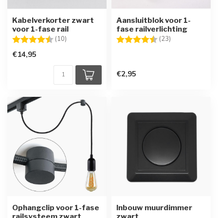
Kabelverkorter zwart
Aansluitblok voor 1-
voor 1-fase rail
fase railverlichting
Beoordeling:
4.1 uit 5 sterren
Beoordeling:
4.4 uit 5 sterre
(10)
(23)
€14,95
€2,95
Ophangclip voor 1-fase
Inbouw muurdimmer
railsysteem zwart
zwart