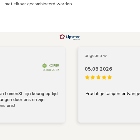
met elkaar gecombineerd worden.
angelina w
KOPER
05.08.2026
03.08.2026
enXL zijn keurig op tijd
Prachtige lampen ontvangen en 
 door ons en zijn
s!