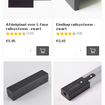
Afdekplaat voor 1-fase
Eindkap railsysteem -
railsysteem - zwart
zwart
Beoordeling:
4.4 uit 5 sterren
Beoordeling:
4.7 uit 5 sterre
(109)
(58)
€5,95
€0,45