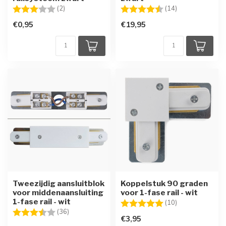
Beoordeling:
3.0 uit 5 sterren
Beoordeling:
4.1 uit 5 sterre
(2)
(14)
€0,95
€19,95
Tweezijdig aansluitblok
Koppelstuk 90 graden
voor middenaansluiting
voor 1-fase rail - wit
1-fase rail - wit
Beoordeling:
5.0 uit 5 sterre
(10)
Beoordeling:
3.8 uit 5 sterren
(36)
€3,95