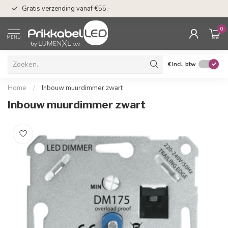
50 dagen bedenkti
Gratis verzending vanaf €55,-
Klarna
0
MENU
€
Incl. btw
Home
/
Inbouw muurdimmer zwart
Inbouw muurdimmer zwart