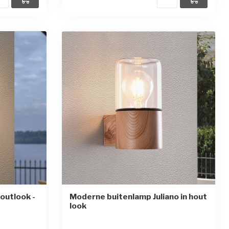
outlook -
Moderne buitenlamp Juliano in hout
look
en