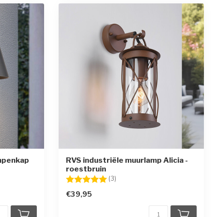
mpenkap
RVS industriële muurlamp Alicia -
roestbruin
Beoordeling:
5.0 uit 5 sterren
(3)
€39,95