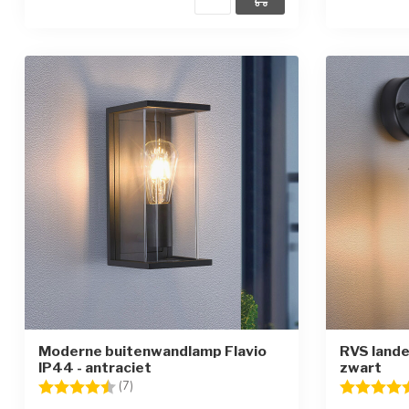
Moderne buitenwandlamp Flavio
RVS lande
IP44 - antraciet
zwart
Beoordeling:
4.6 uit 5 sterren
Beoordelin
(7)