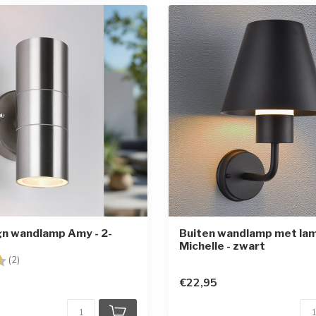
n wandlamp Amy - 2-
Buiten wandlamp met la
Michelle - zwart
g:
4.5 uit 5 sterren
(2)
€22,95