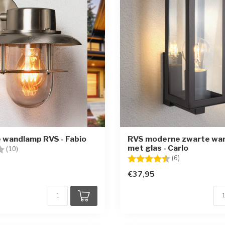
e wandlamp RVS - Fabio
RVS moderne zwarte wa
met glas - Carlo
g:
3.8 uit 5 sterren
(10)
Beoordeling:
4.5 uit 5 sterr
(6)
€37,95