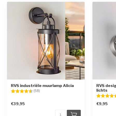
RVS industriële muurlamp Alicia
RVS desig
lichts
Beoordeling:
4.7 uit 5 sterren
(58)
Beoordelin
€39,95
€9,95