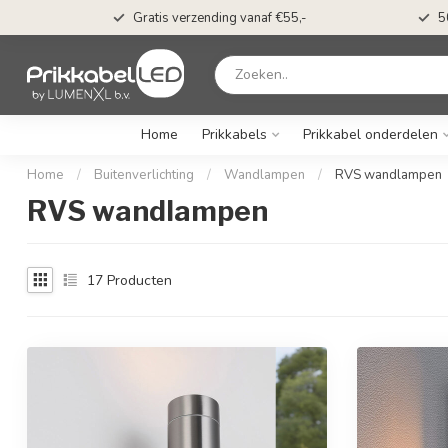
s*
Gratis verzending vanaf €55,-
5
Home
Prikkabels
Prikkabel onderdelen
Home
/
Buitenverlichting
/
Wandlampen
/
RVS wandlampen
RVS wandlampen
17
Producten