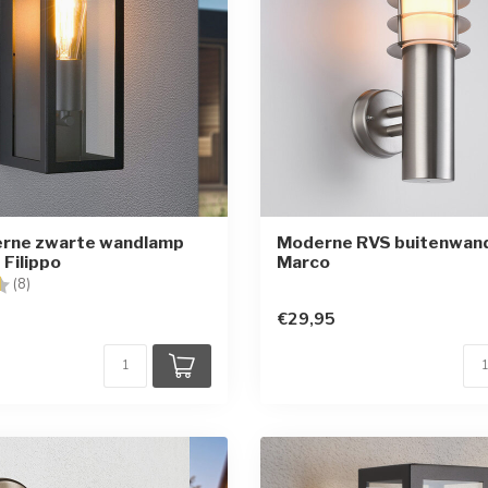
rne zwarte wandlamp
Moderne RVS buitenwan
 Filippo
Marco
g:
4.9 uit 5 sterren
(8)
€29,95