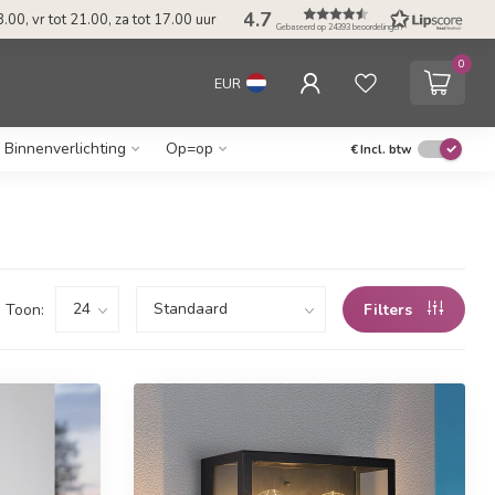
4.7
.00, vr tot 21.00, za tot 17.00 uur
Gebaseerd op 24393 beoordelingen
0
EUR
Binnenverlichting
Op=op
€
Incl. btw
Toon:
Filters