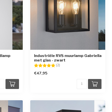
dlamp
Industriële RVS muurlamp Gabriella
met glas - zwart
Beoordeling:
5.0 uit 5 sterren
(2)
€47,95