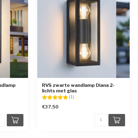
ndlamp
RVS zwarte wandlamp Diana 2-
lichts met glas
en
Beoordeling:
5.0 uit 5 sterren
(1)
€37,50