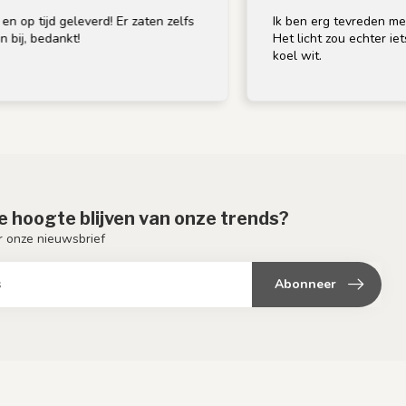
leverd! Er zaten zelfs
Ik ben erg tevreden met de lamp; de
t!
Het licht zou echter iets warmer moge
koel wit.
de hoogte blijven van onze trends?
or onze nieuwsbrief
Abonneer