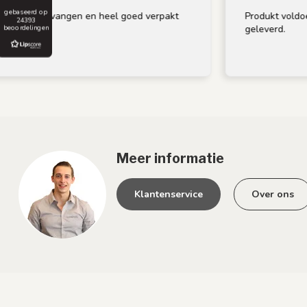
gebaseerd op
vangen en heel goed verpakt
Produkt voldoet aan omschr
24393
geleverd.
beoordelingen
Meer informatie
Klantenservice
Over ons