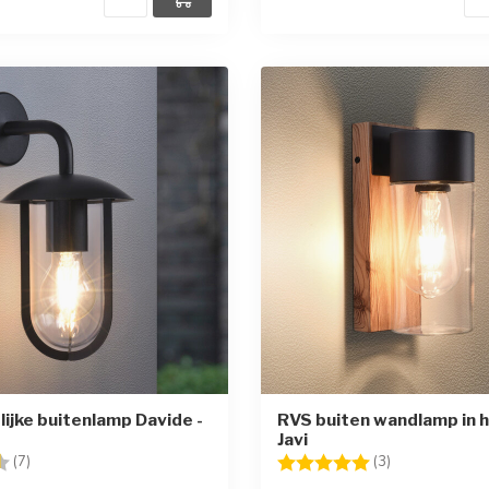
lijke buitenlamp Davide -
RVS buiten wandlamp in h
Javi
g:
4.7 uit 5 sterren
Beoordeling:
5.0 uit 5 sterr
(7)
(3)