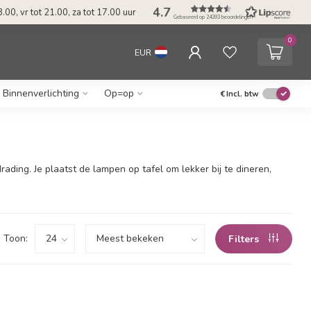
4.7
.00, vr tot 21.00, za tot 17.00 uur
Gebaseerd op 24393 beoordelingen
0
EUR
Binnenverlichting
Op=op
€
Incl. btw
ding. Je plaatst de lampen op tafel om lekker bij te dineren,
Toon:
Filters