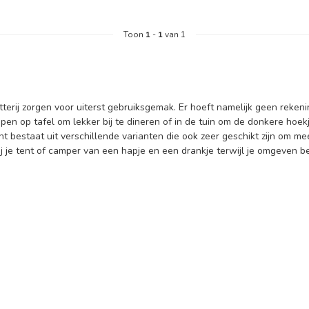
Toon
1
-
1
van 1
terij zorgen voor uiterst gebruiksgemak. Er hoeft namelijk geen reke
pen op tafel om lekker bij te dineren of in de tuin om de donkere hoekj
nt bestaat uit verschillende varianten die ook zeer geschikt zijn om
j je tent of camper van een hapje en een drankje terwijl je omgeven