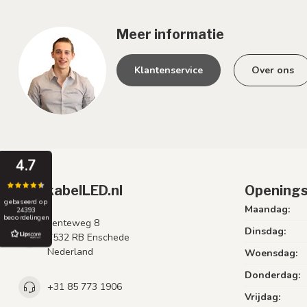
Meer informatie
Klantenservice
Over ons
4.7
PrikkabelLED.nl
Openings
gebaseerd op
Maandag:
24393
beoordelingen
Lenteweg 8
Dinsdag:
7532 RB Enschede
Nederland
Woensdag:
Donderdag:
+31 85 773 1906
Vrijdag: