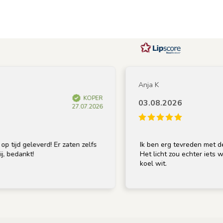
Anja K
KOPER
03.08.2026
27.07.2026
d geleverd! Er zaten zelfs
Ik ben erg tevreden met de lamp
dankt!
Het licht zou echter iets warmer
koel wit.