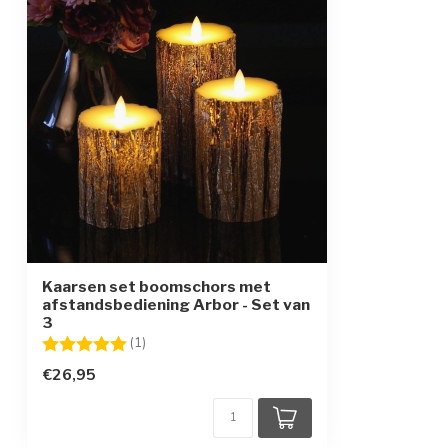
Kaarsen set boomschors met
afstandsbediening Arbor - Set van
3
Beoordeling:
5.0 uit 5 sterren
(1)
€26,95