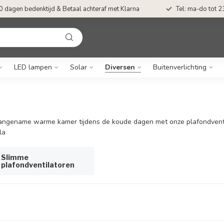
0 dagen bedenktijd & Betaal achteraf met Klarna
Tel: ma-do tot 23
LED lampen
Solar
Diversen
Buitenverlichting
aangename warme kamer tijdens de koude dagen met onze plafondventil
la
Slimme
plafondventilatoren