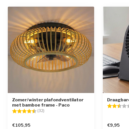
Zomer/winter plafondventilator
Draagbare
met bamboe frame - Paco
Beoordelin
Beoordeling:
4.6 uit 5 sterren
(32)
€105,95
€9,95