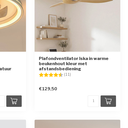
Plafondventilator Iska in warme
beukenhout kleur met
atuur
afstandsbediening
Beoordeling:
4.9 uit 5 sterren
(11)
en
€129,50