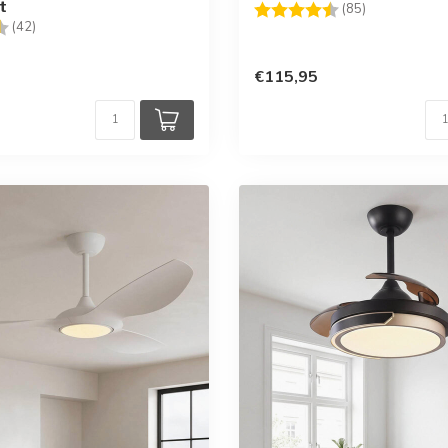
t
Beoordeling:
4.3 uit 5 ste
(85)
g:
4.2 uit 5 sterren
(42)
€115,95