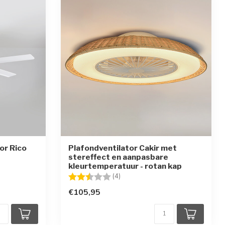
or Rico
Plafondventilator Cakir met
stereffect en aanpasbare
kleurtemperatuur - rotan kap
rren
Beoordeling:
2.3 uit 5 sterren
(4)
€105,95