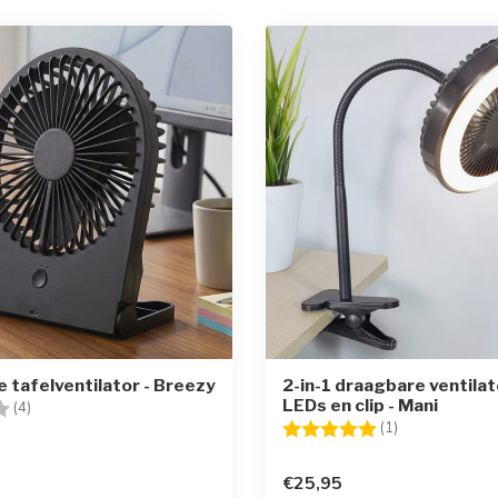
 tafelventilator - Breezy
2-in-1 draagbare ventila
LEDs en clip - Mani
g:
2.8 uit 5 sterren
(4)
Beoordeling:
5.0 uit 5 sterr
(1)
€25,95