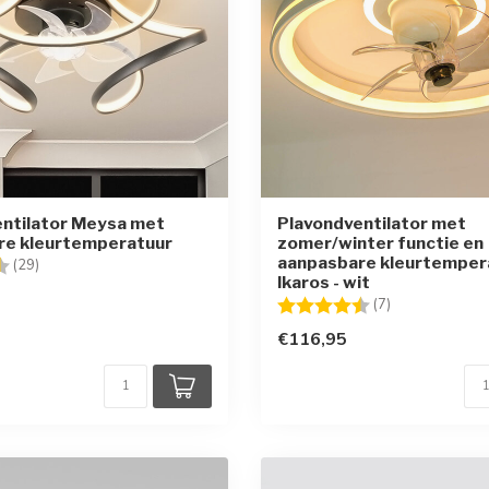
ntilator Meysa met
Plavondventilator met
re kleurtemperatuur
zomer/winter functie en
aanpasbare kleurtemper
g:
4.6 uit 5 sterren
(29)
Ikaros - wit
Beoordeling:
4.1 uit 5 sterr
(7)
€116,95