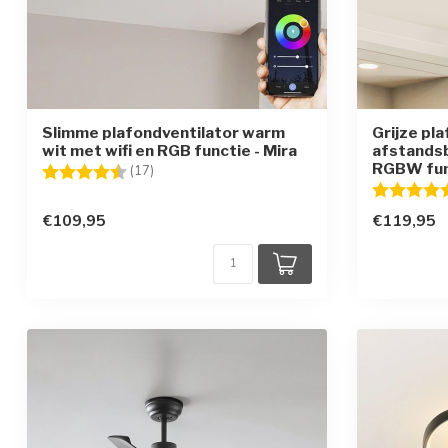
Slimme plafondventilator warm
Grijze pla
wit met wifi en RGB functie - Mira
afstandsb
RGBW func
Beoordeling:
4.6 uit 5 sterren
(17)
Beoordelin
€109,95
€119,95