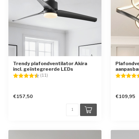
Trendy plafondventilator Akira
Plafondve
incl. geïntegreerde LEDs
aanpasba
Beoordeling:
4.9 uit 5 sterren
Beoordelin
(11)
€157,50
€109,95