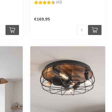
rren
Beoordeling:
4.8 uit 5 sterren
(42)
€169,95