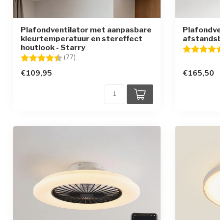
Plafondventilator met aanpasbare
Plafondven
kleurtemperatuur en stereffect
afstandsb
houtlook - Starry
Beoordelin
Beoordeling:
4.4 uit 5 sterren
(77)
€109,95
€165,50