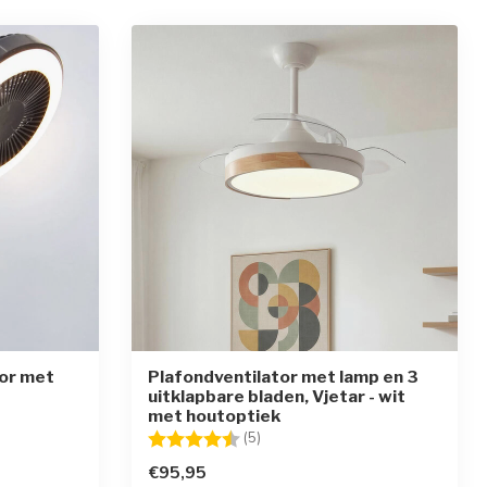
tor met
Plafondventilator met lamp en 3
uitklapbare bladen, Vjetar - wit
met houtoptiek
en
Beoordeling:
4.6 uit 5 sterren
(5)
€95,95