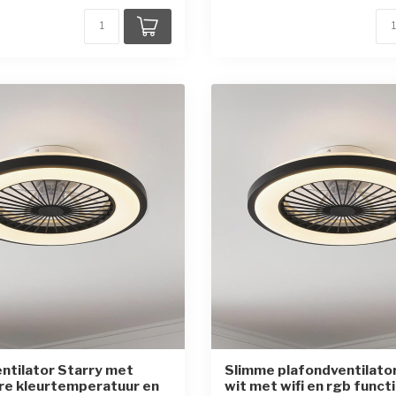
ntilator Starry met
Slimme plafondventilato
re kleurtemperatuur en
wit met wifi en rgb functi