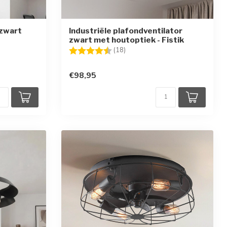
 zwart
Industriële plafondventilator
zwart met houtoptiek - Fistik
Beoordeling:
4.6 uit 5 sterren
(18)
rren
€98,95