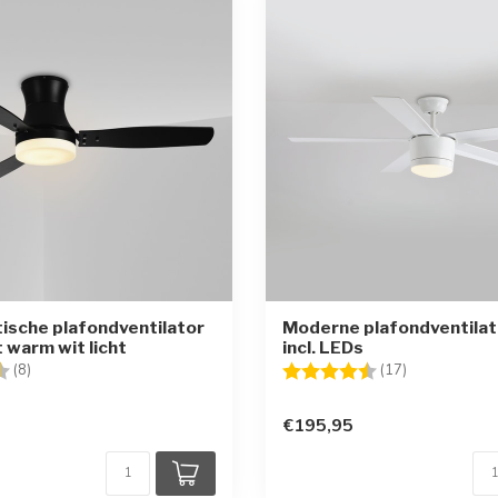
tische plafondventilator
Moderne plafondventilat
 warm wit licht
incl. LEDs
g:
4.8 uit 5 sterren
Beoordeling:
4.6 uit 5 ste
(8)
(17)
€195,95