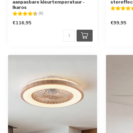
aanpasbare kleurtemperatuur -
stereffec
Ikaros
Beoordelin
Beoordeling:
4.8 uit 5 sterren
(6)
€116,95
€99,95