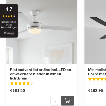
4.7
gebaseerd op
24393
beoordelingen
Plafondventilator Jinx incl. LED en
Minimalis
omkeerbare bladen in wit en
Lorre met
lichtbruin
Beoordelin
Beoordeling:
5.0 uit 5 sterren
(1)
€161,50
€162,95