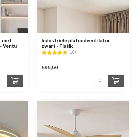
r met
Industriële plafondventilator
- Ventu
zwart - Fistik
en
Beoordeling:
4.8 uit 5 sterren
(18)
€95,50