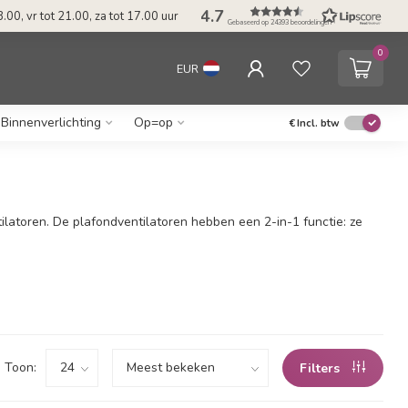
4.7
.00, vr tot 21.00, za tot 17.00 uur
Gebaseerd op 24393 beoordelingen
0
EUR
Binnenverlichting
Op=op
€
Incl. btw
atoren. De plafondventilatoren hebben een 2-in-1 functie: ze
Toon:
Filters