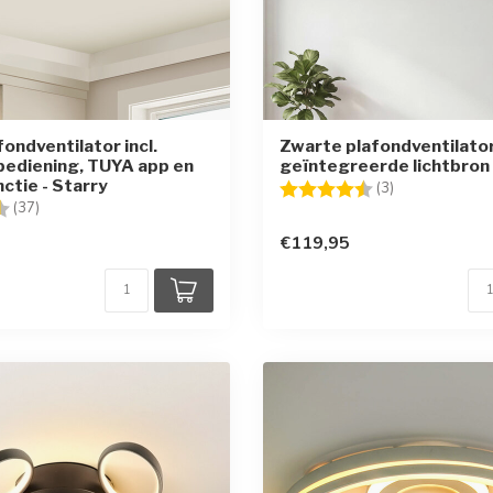
fondventilator incl.
Zwarte plafondventilato
ediening, TUYA app en
geïntegreerde lichtbron 
tie - Starry
Beoordeling:
4.7 uit 5 sterr
(3)
g:
4.4 uit 5 sterren
(37)
€119,95