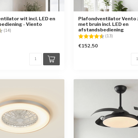
tilator wit incl. LED en
Plafondventilator Vento
ediening - Viento
met bruin incl. LED en
afstandsbediening
g:
4.6 uit 5 sterren
(14)
Beoordeling:
4.8 uit 5 ste
(13)
€152,50