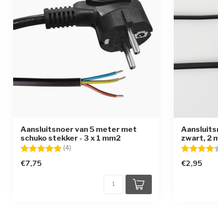
Aansluitsnoer van 5 meter met
Aansluits
schuko stekker - 3 x 1 mm2
zwart, 2 
Beoordeling:
5.0 uit 5 sterren
Beoordelin
(4)
€7,75
€2,95