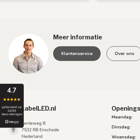
Meer informatie
Klantenservice
Over ons
4.7
PrikkabelLED.nl
Openings
gebaseerd op
24393
beoordelingen
Maandag:
Lenteweg 8
Dinsdag:
7532 RB Enschede
Nederland
Woensdag: