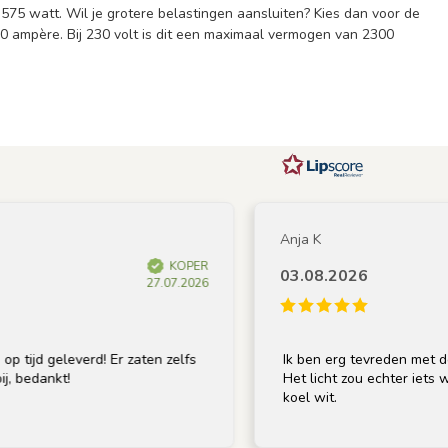
575 watt. Wil je grotere belastingen aansluiten? Kies dan voor de
0 ampère. Bij 230 volt is dit een maximaal vermogen van 2300
Anja K
KOPER
03.08.2026
27.07.2026
jd geleverd! Er zaten zelfs
Ik ben erg tevreden met de lam
edankt!
Het licht zou echter iets warmer
koel wit.