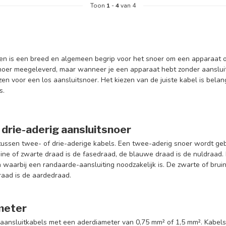
Toon
1
-
4
van 4
en is een breed en algemeen begrip voor het snoer om een apparaat op 
noer meegeleverd, maar wanneer je een apparaat hebt zonder aansluit
zen voor een los aansluitsnoer. Het kiezen van de juiste kabel is belan
s.
 drie-aderig aansluitsnoer
tussen twee- of drie-aderige kabels. Een twee-aderig snoer wordt gebru
ine of zwarte draad is de fasedraad, de blauwe draad is de nuldraad. 
 waarbij een randaarde-aansluiting noodzakelijk is. De zwarte of brui
raad is de aardedraad.
meter
je aansluitkabels met een aderdiameter van 0,75 mm² of 1,5 mm². Kab