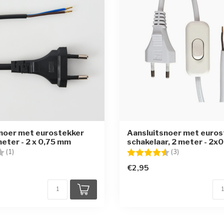
noer met eurostekker
Aansluitsnoer met euros
meter - 2 x 0,75 mm
schakelaar, 2 meter - 2
g:
4.0 uit 5 sterren
Beoordeling:
4.7 uit 5 sterr
(1)
(3)
€2,95