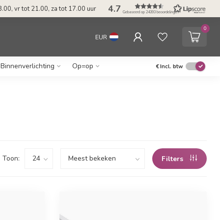
4.7
.00, vr tot 21.00, za tot 17.00 uur
Gebaseerd op 24393 beoordelingen
0
EUR
Binnenverlichting
Op=op
€
Incl. btw
Toon:
Filters