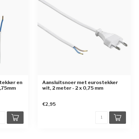
tekker en
Aansluitsnoer met eurostekker
x0,75mm
wit, 2 meter - 2 x 0,75 mm
en
€2,95