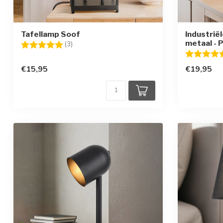
Tafellamp Soof
Industrië
metaal - 
Beoordeling:
5.0 uit 5 sterren
(3)
Beoordelin
€15,95
€19,95