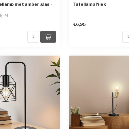
ellamp met amber glas -
Tafellamp Niek
g:
4.8 uit 5 sterren
(4)
€6,95