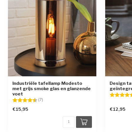
Industriële tafellamp Modesto
Design ta
met grijs smoke glas en glanzende
geïntegr
voet
Beoordelin
Beoordeling:
4.6 uit 5 sterren
(7)
€15,95
€12,95