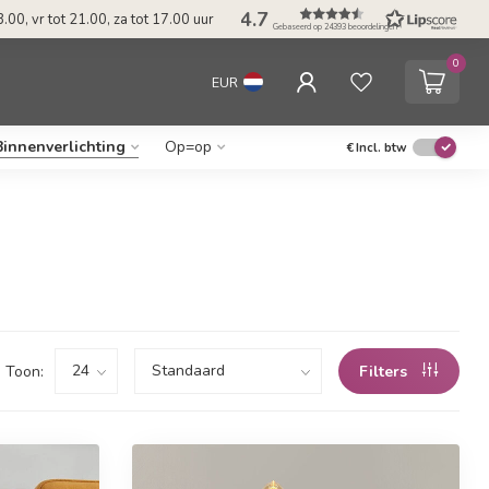
4.7
.00, vr tot 21.00, za tot 17.00 uur
Gebaseerd op 24393 beoordelingen
0
EUR
Binnenverlichting
Op=op
€
Incl. btw
Toon:
Filters