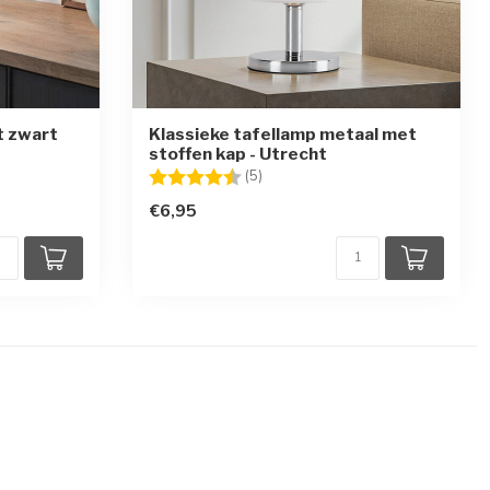
t zwart
Klassieke tafellamp metaal met
stoffen kap - Utrecht
en
Beoordeling:
4.6 uit 5 sterren
(5)
€6,95