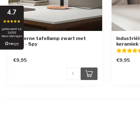
4.7
gebaseerd op
24393
beoordelingen
Moderne tafellamp zwart met
Industrië
hout - Spy
keramiek 
Beoordelin
€9,95
€9,95