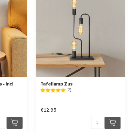
- Inci
Tafellamp Zus
en
Beoordeling:
5.0 uit 5 sterren
(2)
€12,95