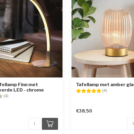
fellamp Finn met
Tafellamp met amber glas 
eerde LED - chrome
Beoordeling:
5.0 uit 5 sterr
(4)
g:
4.8 uit 5 sterren
(4)
€38,50