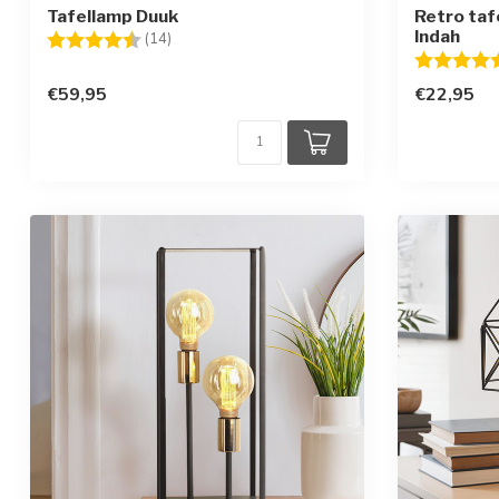
Tafellamp Duuk
Retro taf
Indah
Beoordeling:
4.8 uit 5 sterren
(14)
Beoordelin
€59,95
€22,95