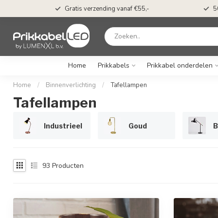
t*
Gratis verzending vanaf €55,-
5
Home
Prikkabels
Prikkabel onderdelen
Home
/
Binnenverlichting
/
Tafellampen
Tafellampen
Industrieel
Goud
B
93
Producten