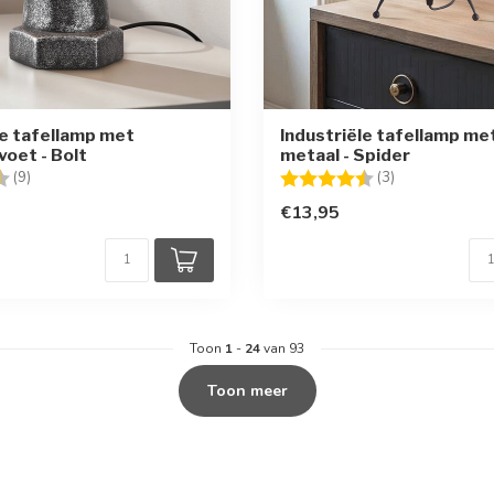
le tafellamp met
Industriële tafellamp me
voet - Bolt
metaal - Spider
g:
4.9 uit 5 sterren
Beoordeling:
4.7 uit 5 sterr
(9)
(3)
€13,95
Toon
1
-
24
van 93
Toon meer