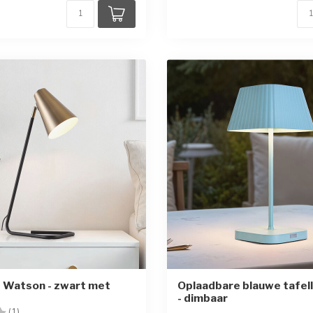
 Watson - zwart met
Oplaadbare blauwe tafel
- dimbaar
g:
4.0 uit 5 sterren
(1)