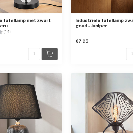
le tafellamp met zwart
Industriële tafellamp zw
Peru
goud - Juniper
g:
4.9 uit 5 sterren
(14)
€7,95