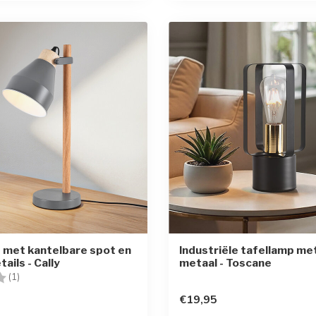
 met kantelbare spot en
Industriële tafellamp me
ails - Cally
metaal - Toscane
g:
4.0 uit 5 sterren
(1)
€19,95