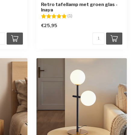
Retro tafellamp met groen glas -
Inaya
Beoordeling:
5.0 uit 5 sterren
(1)
€25,95