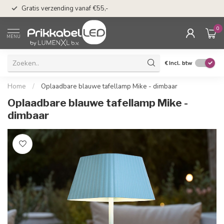
50 dagen bedenkti
Gratis verzending vanaf €55,-
Klarna
0
MENU
€
Incl. btw
Home
/
Oplaadbare blauwe tafellamp Mike - dimbaar
Oplaadbare blauwe tafellamp Mike -
dimbaar