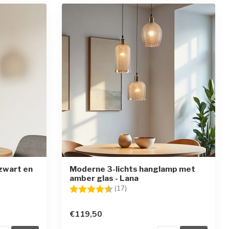
zwart en
Moderne 3-lichts hanglamp met
amber glas - Lana
en
Beoordeling:
4.4 uit 5 sterren
(17)
€119,50