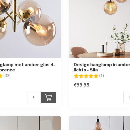
glamp met amber glas 4-
Design hanglamp in amber
lorence
lichts - Sila
g:
5.0 uit 5 sterren
Beoordeling:
5.0 uit 5 sterr
(32)
(1)
€99,95