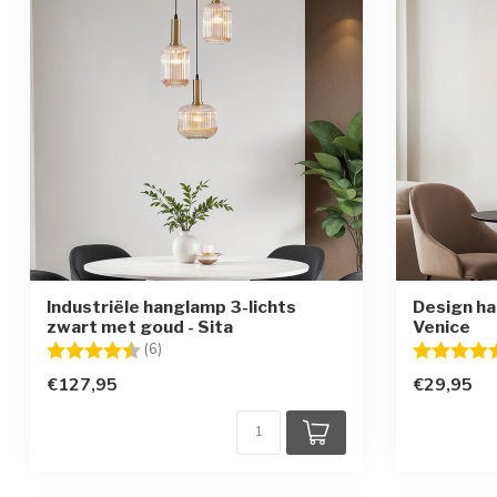
Industriële hanglamp 3-lichts
Design ha
zwart met goud - Sita
Venice
Beoordeling:
4.3 uit 5 sterren
Beoordelin
(6)
€127,95
€29,95