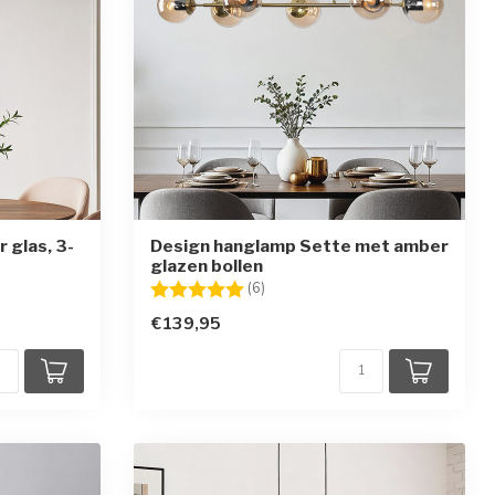
 glas, 3-
Design hanglamp Sette met amber
glazen bollen
en
Beoordeling:
5.0 uit 5 sterren
(6)
€139,95