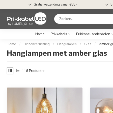
s*
Gratis verzending vanaf €55,-
5
Home
Prikkabels
Prikkabel onderdelen
Home
/
Binnenverlichting
/
Hanglampen
/
Glas
/
Amber g
Hanglampen met amber glas
116
Producten