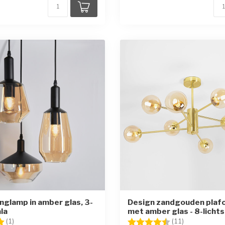
nglamp in amber glas, 3-
Design zandgouden plaf
ala
met amber glas - 8-lichts
g:
5.0 uit 5 sterren
Beoordeling:
4.5 uit 5 ste
(1)
(11)