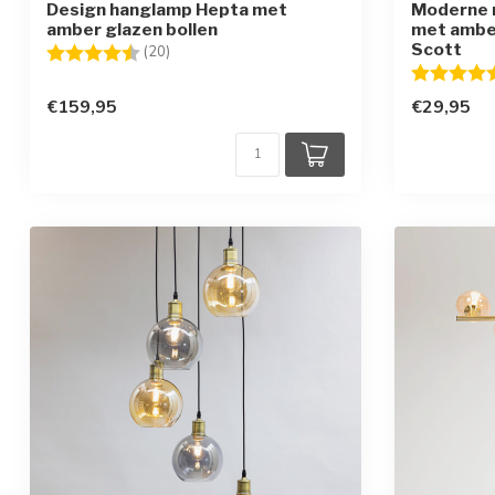
Design hanglamp Hepta met
Moderne 
amber glazen bollen
met amber
Scott
Beoordeling:
4.8 uit 5 sterren
(20)
Beoordelin
€159,95
€29,95