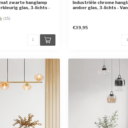
mat zwarte hanglamp
Industriële chrome hang
kleurig glas, 3-lichts -
amber glas, 3-lichts - Van
g:
4.7 uit 5 sterren
(15)
€39,95