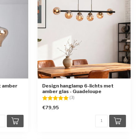
t amber
Design hanglamp 6-lichts met
amber glas - Guadeloupe
erren
Beoordeling:
5.0 uit 5 sterren
(3)
€79,95