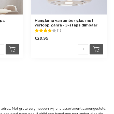
aps
Hanglamp van amber glas met
verloop Zahra - 3-staps dimbaar
Beoordeling:
4.0 uit 5 sterren
(1)
€29,95
e adres. Met grote zorg hebben wij ons assortiment samengesteld.
 aan producten vind jij altijd een hanglamp met amber glas die