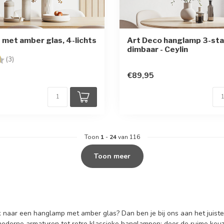
met amber glas, 4-lichts
Art Deco hanglamp 3-st
dimbaar - Ceylin
g:
4.7 uit 5 sterren
(3)
€89,95
Toon
1
-
24
van 116
Toon meer
k naar een hanglamp met amber glas? Dan ben je bij ons aan het juist
moderne armaturen tot retro klassieke hanglampen: door de ruime keuze