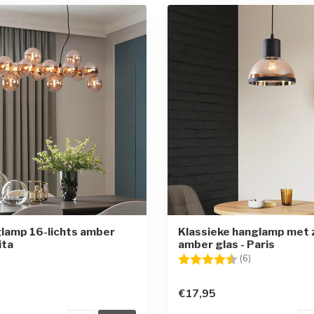
lamp 16-lichts amber
Klassieke hanglamp met 
ita
amber glas - Paris
Beoordeling:
4.8 uit 5 sterr
(6)
€17,95