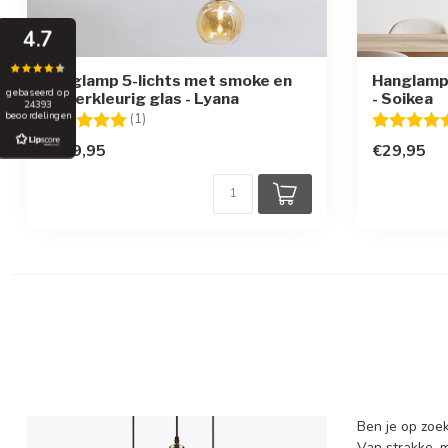
4.7
Hanglamp 5-lichts met smoke en
Hanglamp 
gebaseerd op
amberkleurig glas - Lyana
- Soikea
24393
beoordelingen
Beoordeling:
5.0 uit 5 sterren
Beoordelin
(1)
€159,95
€29,95
Ben je op zoe
Van strakke, 