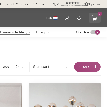
4.7
.00, vr tot 21.00, za tot 17.00 uur
Gebaseerd op 24393 beoordelingen
0
EUR
Binnenverlichting
Op=op
€
Incl. btw
Toon:
Filters