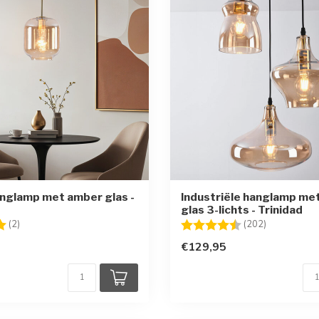
nglamp met amber glas -
Industriële hanglamp me
glas 3-lichts - Trinidad
g:
5.0 uit 5 sterren
Beoordeling:
4.7 uit 5 st
(2)
(202)
€129,95