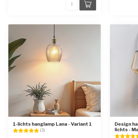
1-lichts hanglamp Lana - Variant 1
Design ha
lichts - M
Beoordeling:
5.0 uit 5 sterren
(3)
Beoordelin