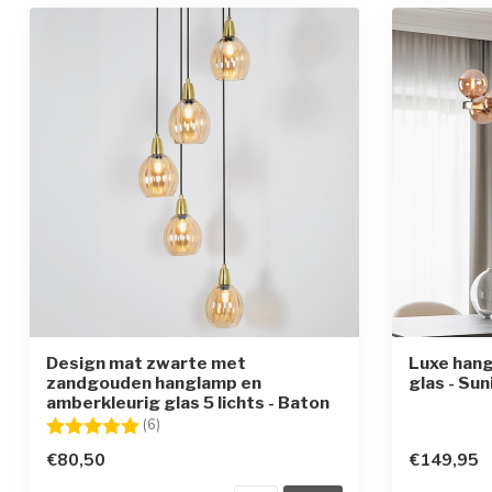
Design mat zwarte met
Luxe hang
zandgouden hanglamp en
glas - Sun
amberkleurig glas 5 lichts - Baton
Beoordeling:
5.0 uit 5 sterren
(6)
€80,50
€149,95