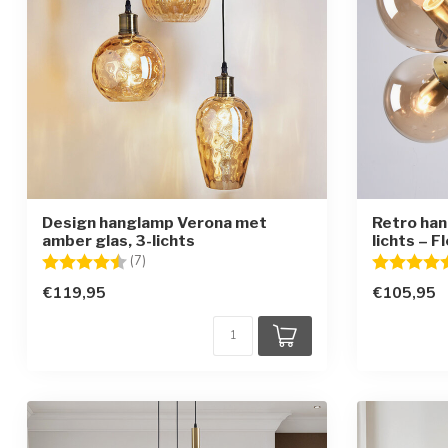
Design hanglamp Verona met
Retro han
amber glas, 3-lichts
lichts – F
Beoordeling:
4.7 uit 5 sterren
Beoordelin
(7)
€119,95
€105,95