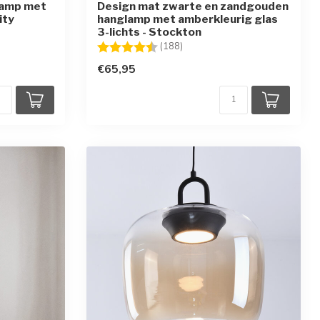
lamp met
Design mat zwarte en zandgouden
ity
hanglamp met amberkleurig glas
3-lichts - Stockton
Beoordeling:
4.5 uit 5 sterren
(188)
€65,95