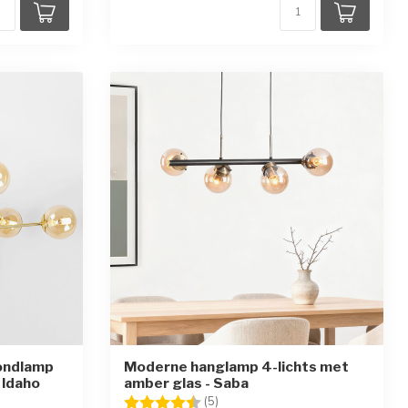
ondlamp
Moderne hanglamp 4-lichts met
 Idaho
amber glas - Saba
rren
Beoordeling:
4.4 uit 5 sterren
(5)