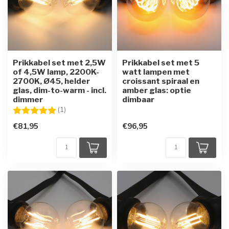
Prikkabel set met 2,5W
Prikkabel set met 5
of 4,5W lamp, 2200K-
watt lampen met
2700K, Ø45, helder
croissant spiraal en
glas, dim-to-warm - incl.
amber glas: optie
dimmer
dimbaar
Beoordeling:
5.0 uit 5 sterren
(1)
€81,95
€96,95