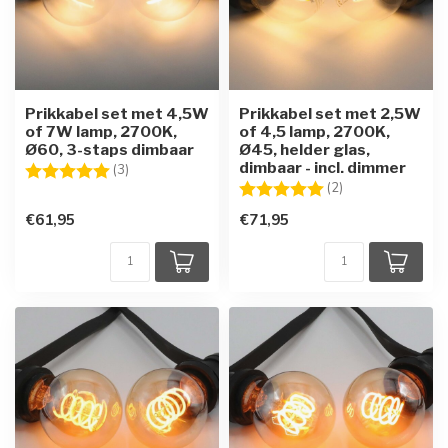
Prikkabel set met 4,5W
Prikkabel set met 2,5W
of 7W lamp, 2700K,
of 4,5 lamp, 2700K,
Ø60, 3-staps dimbaar
Ø45, helder glas,
dimbaar - incl. dimmer
Beoordeling:
5.0 uit 5 sterren
(3)
Beoordeling:
5.0 uit 5 sterren
(2)
€61,95
€71,95