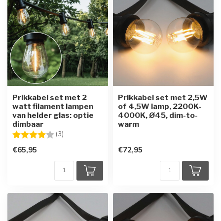
Prikkabel set met 2
Prikkabel set met 2,5W
watt filament lampen
of 4,5W lamp, 2200K-
van helder glas: optie
4000K, Ø45, dim-to-
dimbaar
warm
Beoordeling:
4.0 uit 5 sterren
(3)
€65,95
€72,95