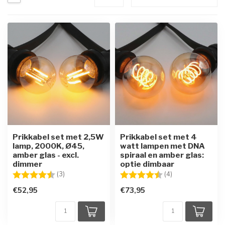
Prikkabel set met 2,5W
Prikkabel set met 4
lamp, 2000K, Ø45,
watt lampen met DNA
amber glas - excl.
spiraal en amber glas:
dimmer
optie dimbaar
Beoordeling:
4.7 uit 5 sterren
Beoordeling:
4.8 uit 5 sterren
(3)
(4)
€52,95
€73,95