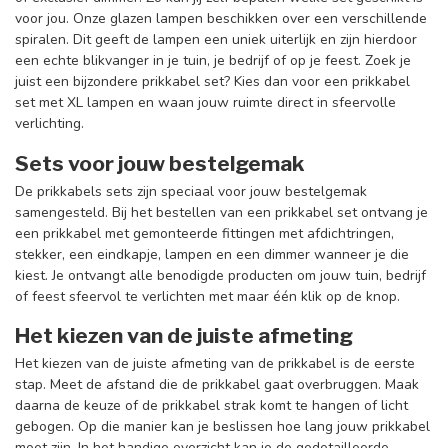
voor jou. Onze glazen lampen beschikken over een verschillende
spiralen. Dit geeft de lampen een uniek uiterlijk en zijn hierdoor
een echte blikvanger in je tuin, je bedrijf of op je feest. Zoek je
juist een bijzondere prikkabel set? Kies dan voor een prikkabel
set met XL lampen en waan jouw ruimte direct in sfeervolle
verlichting.
Sets voor jouw bestelgemak
De prikkabels sets zijn speciaal voor jouw bestelgemak
samengesteld. Bij het bestellen van een prikkabel set ontvang je
een prikkabel met gemonteerde fittingen met afdichtringen,
stekker, een eindkapje, lampen en een dimmer wanneer je die
kiest. Je ontvangt alle benodigde producten om jouw tuin, bedrijf
of feest sfeervol te verlichten met maar één klik op de knop.
Het kiezen van de juiste afmeting
Het kiezen van de juiste afmeting van de prikkabel is de eerste
stap. Meet de afstand die de prikkabel gaat overbruggen. Maak
daarna de keuze of de prikkabel strak komt te hangen of licht
gebogen. Op die manier kan je beslissen hoe lang jouw prikkabel
moet zijn. In het handige
overzicht
kan je de gedetailleerde