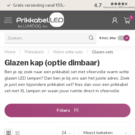
50 dagen bedenkti
4.7
Gratis verzending vanaf €55,-
Klarna
Gebaseerd op 24393 beoordelin
0
MENU
€
Incl. btw
Home
/
Prikkabels
/
Warm witte sets
/
Glazen sets
Glazen kap (optie dimbaar)
Ben je op zoek naar een prikkabel set met sfeervolle warm witte
glazen LED lampen? Dan ben je bij ons aan het juiste adres. Zoek
je juist een bijzondere prikkabel set? Kies dan voor een prikkabel
set met XL lampen en waan jouw ruimte direct in sfeervolle
Filters