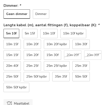
Dimmer:
*
Geen dimmer
Dimmer
Lengte kabel (m), aantal fittingen (f), koppelbaar (K):
*
5m 10f
5m 15f
10m 10f
10m 10f kplbr
10m 15f
10m 20f
10m 20f kplbr
10m 30f
15m 15f
15m 20f
15m 30f
20m 20f
20m 30f
20m 40f
25m 25f
25m 25f kplbr
25m 35f
25m 50f
25m 50f kplbr
35m 35f
50m 50f
50m 50f kplbr
Maattabel