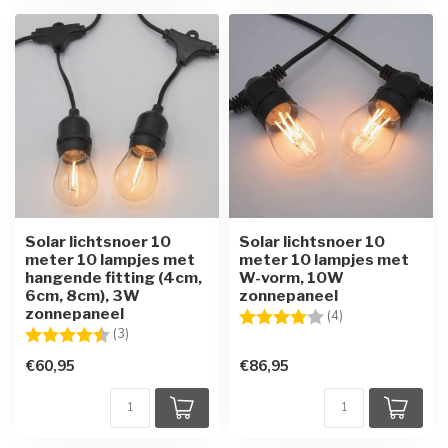
Solar lichtsnoer 10
Solar lichtsnoer 10
meter 10 lampjes met
meter 10 lampjes met
hangende fitting (4cm,
W-vorm, 10W
6cm, 8cm), 3W
zonnepaneel
zonnepaneel
Beoordeling:
4.0 uit 5 sterren
(4)
Beoordeling:
4.7 uit 5 sterren
(3)
€60,95
€86,95