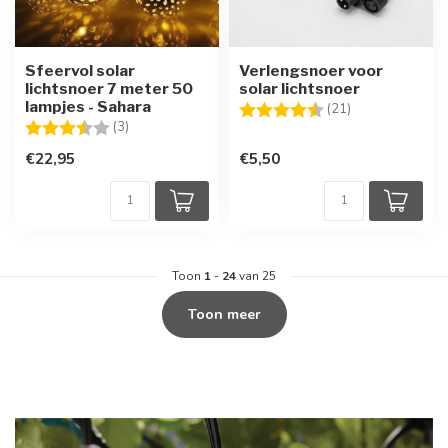
Sfeervol solar
Verlengsnoer voor
lichtsnoer 7 meter 50
solar lichtsnoer
lampjes - Sahara
Beoordeling:
4.4 uit 5 sterre
(21)
Beoordeling:
3.3 uit 5 sterren
(3)
€22,95
€5,50
Toon
1
-
24
van 25
Toon meer