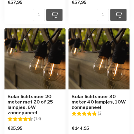
€57,95
€57,95
Solar lichtsnoer 20
Solar lichtsnoer 30
meter met 20 of 25
meter 40 lampjes, 10W
lampjes, 6W
zonnepaneel
zonnepaneel
Beoordeling:
5.0 uit 5 sterren
(2)
Beoordeling:
4.2 uit 5 sterren
(13)
€95,95
€144,95