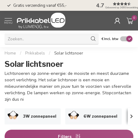
50 dagen bedenkti
4.7
Gratis verzending vanaf €55,-
Klarna
Gebaseerd op 24393 beoordelin
0
MENU
€
Incl. btw
Home
/
Prikkabels
/
Solar lichtsnoer
Solar lichtsnoer
Lichtsnoeren op zonne-energie: de mooiste en meest duurzame
soort verlichting. Het solar lichtsnoer is een mooie en
milieuvriendelijke manier om jouw tuin te voorzien van sfeervolle
verlichting. De lampen werken op zonne-energie. Stopcontacten
zijn dus ni
3W zonnepaneel
6W zonnepaneel
Filters