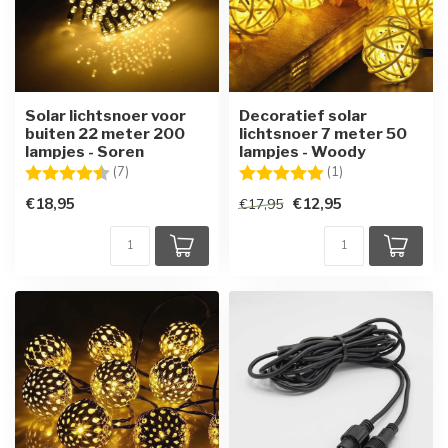
Solar lichtsnoer voor
Decoratief solar
buiten 22 meter 200
lichtsnoer 7 meter 50
lampjes - Soren
lampjes - Woody
Beoordeling:
4.7 uit 5 sterren
Beoordeling:
5.0 uit 5 sterren
(7)
(1)
€18,95
€12,95
€17,95