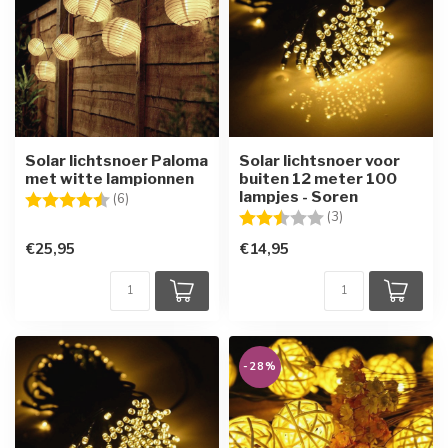
Solar lichtsnoer Paloma
Solar lichtsnoer voor
met witte lampionnen
buiten 12 meter 100
lampjes - Soren
Beoordeling:
4.5 uit 5 sterren
(6)
Beoordeling:
2.3 uit 5 sterren
(3)
€25,95
€14,95
-28%