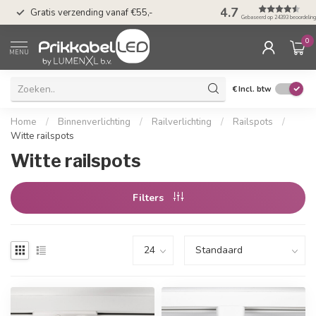
n
50 dagen bedenkti
4.7
Gratis verzending vanaf €55,-
Klarna
Gebaseerd op 24393 beoordelin
0
MENU
€
Incl. btw
Home
/
Binnenverlichting
/
Railverlichting
/
Railspots
/
Witte railspots
Witte railspots
Filters