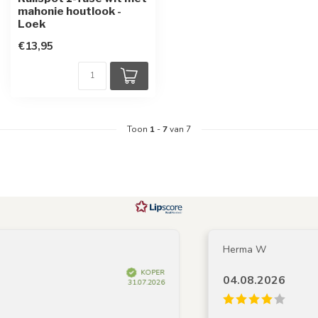
mahonie houtlook -
Loek
€13,95
Toon
1
-
7
van 7
Herma W
KOPER
04.08.2026
31.07.2026