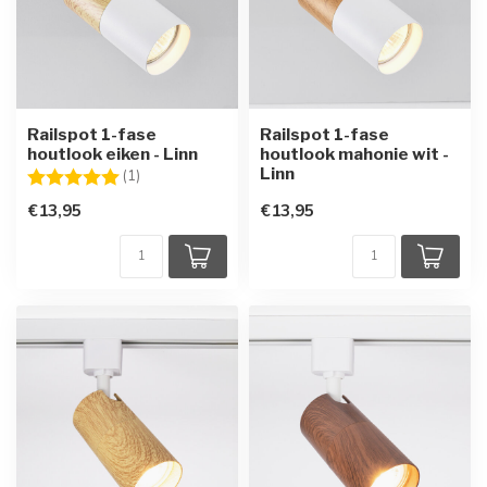
Railspot 1-fase
Railspot 1-fase
houtlook eiken - Linn
houtlook mahonie wit -
Linn
Beoordeling:
5.0 uit 5 sterren
(1)
€13,95
€13,95