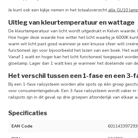
Je kunt ook een kijkje nemen in het totaaloverzicht
alle GU10 lam
Uitleg van kleurtemperatuur en wattage
De kleurtemperatuur van licht wordt uitgedrukt in Kelvin waarde.
Hoe hoger deze waarde hoe witter het licht waarbij je 6000K kunt 
warm wit licht past goed wanneer je een knusse sfeer wilt creër
functioneel zijn voor bijvoorbeeld het lezen van een boek. Het wat
Vanaf 1 watt en hoger kan het licht functioneel toegepast worden
gloeilamp. Lager dan 1 watt kies je wanneer het doeleinde van de 
Het verschil tussen een 1-fase en een 3-
Bij een 1-fase railsysteem worden alle spots op één groep gescha
voor consumentengebruik. Een 3-fase railsysteem wordt vaker in 
railspots zijn in dit geval op drie groepen afzonderlijk van elkaar 
Specificaties
EAN Code
601143397293