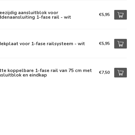
ezijdig aansluitblok voor
€5,95
denaansluiting 1-fase rail - wit
ekplaat voor 1-fase railsysteem - wit
€5,95
te koppelbare 1-fase rail van 75 cm met
€7,50
sluitblok en eindkap