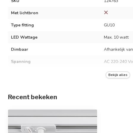
SKU
124763
Met lichtbron
Type fitting
GU10
LED Wattage
Max. 10 watt
Dimbaar
Afhankelijk van
Spanning
AC 220-240 Vo
Frequentie
50/60 Hz
Bekijk alles
Kleur armatuur
Wit
Recent bekeken
Materiaal
Aluminium
Afmetingen
Ø5,5 x 11 cm
In hoogte verstelbaar