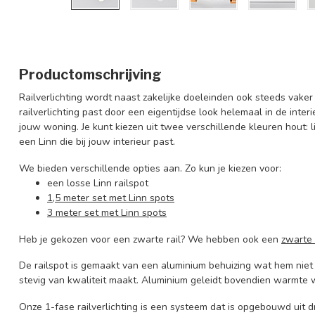
Productomschrijving
Railverlichting wordt naast zakelijke doeleinden ook steeds vake
railverlichting past door een eigentijdse look helemaal in de inter
jouw woning. Je kunt kiezen uit twee verschillende kleuren hout: l
een Linn die bij jouw interieur past.
We bieden verschillende opties aan. Zo kun je kiezen voor:
een losse Linn railspot
1,5 meter set met Linn spots
3 meter set met Linn spots
Heb je gekozen voor een zwarte rail? We hebben ook een
zwarte 
De railspot is gemaakt van een aluminium behuizing wat hem niet 
stevig van kwaliteit maakt. Aluminium geleidt bovendien warmte 
Onze 1-fase railverlichting is een systeem dat is opgebouwd uit dr