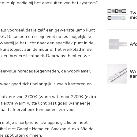
n. Hulp nodig bij het aansluiten van het systeem?
Twe
mid
 als voordeel dat je zelf een gewenste lamp kunt
GU10 lampen en er zijn veel opties mogelijk. Je
aarbij je het licht naar een specifiek punt in de
Afd
en kunstobject aan de muur of het werkblad in de
or een bredere lichthoek. Daarnaast hebben we
Wit
r sfeervolle horecagelegenheden, de woonkamer,
aan
s waar goed zicht belangrijk is zoals kantoren en
lichtkleur van 2700K (warm wit) naar 2200K (extra
 Het extra warm witte licht past goed wanneer je
aast sfeervol ook functioneel zijn voor
n met je smartphone. De app is gratis en heet
atibel met Google Home en Amazon Alexa. Via de
 de spot laten dimmen.