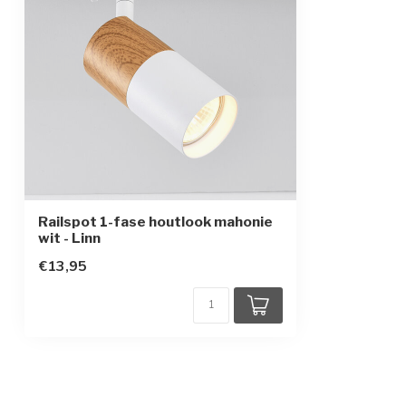
Beschermingsgraad
IP20
Beschermingsklasse
2
Sensor
Railspot 1-fase houtlook mahonie
wit - Linn
€13,95