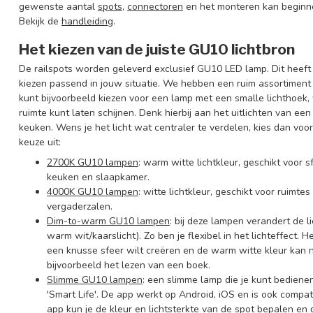
gewenste aantal
spots
,
connectoren
en het monteren kan beginne
Bekijk de
handleiding
.
Het kiezen van de juiste GU10 lichtbron
De railspots worden geleverd exclusief GU10 LED lamp. Dit heeft
kiezen passend in jouw situatie. We hebben een ruim assortiment 
kunt bijvoorbeeld kiezen voor een lamp met een smalle lichthoek, w
ruimte kunt laten schijnen. Denk hierbij aan het uitlichten van e
keuken. Wens je het licht wat centraler te verdelen, kies dan vo
keuze uit:
2700K GU10 lampen
: warm witte lichtkleur, geschikt voo
keuken en slaapkamer.
4000K GU10 lampen
: witte lichtkleur, geschikt voor ruimte
vergaderzalen.
Dim-to-warm GU10 lampen
: bij deze lampen verandert de 
warm wit/kaarslicht). Zo ben je flexibel in het lichteffect.
een knusse sfeer wilt creëren en de warm witte kleur kan n
bijvoorbeeld het lezen van een boek.
Slimme GU10 lampen
: een slimme lamp die je kunt bediene
'Smart Life'. De app werkt op Android, iOS en is ook comp
app kun je de kleur en lichtsterkte van de spot bepalen en