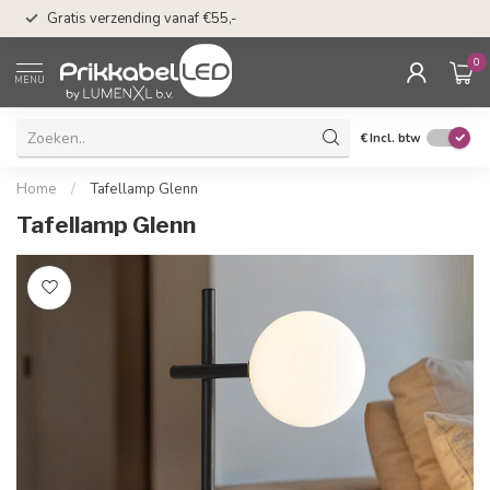
50 dagen bedenkti
Gratis verzending vanaf €55,-
Klarna
0
MENU
€
Incl. btw
Home
/
Tafellamp Glenn
Tafellamp Glenn