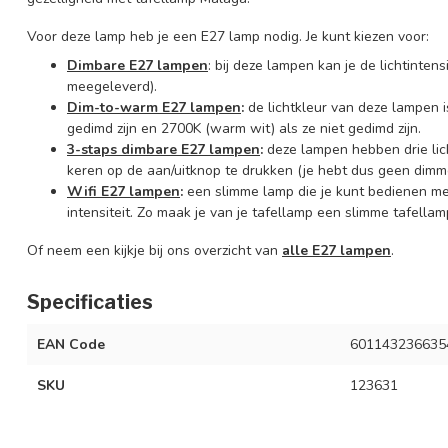
Voor deze lamp heb je een E27 lamp nodig. Je kunt kiezen voor:
Dimbare E27 lampen
: bij deze lampen kan je de lichtinte
meegeleverd).
Dim-to-warm E27 lampen
:
de lichtkleur van deze lampen is
gedimd zijn en 2700K (warm wit) als ze niet gedimd zijn.
3-staps dimbare E27 lampen
:
deze lampen hebben drie lic
keren op de aan/uitknop te drukken (je hebt dus geen dimme
Wifi E27 lampen
:
een slimme lamp die je kunt bedienen m
intensiteit. Zo maak je van je tafellamp een slimme tafellam
Of neem een kijkje bij ons overzicht van
alle E27 lampen
.
Specificaties
EAN Code
601143236635
SKU
123631