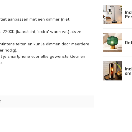
Ind
Pe
nsiteit aanpassen met een dimmer (niet
 2200K (kaarslicht, 'extra' warm wit) als ze
Ret
htintensiteiten en kun je dimmen door meerdere
r nodig).
et je smartphone voor elke gewenste kleur en
p.
Ind
sm
4