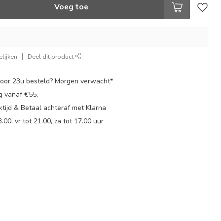
Voeg toe
lijken
Deel dit product
oor 23u besteld? Morgen verwacht*
g vanaf €55,-
tijd & Betaal achteraf met Klarna
.00, vr tot 21.00, za tot 17.00 uur