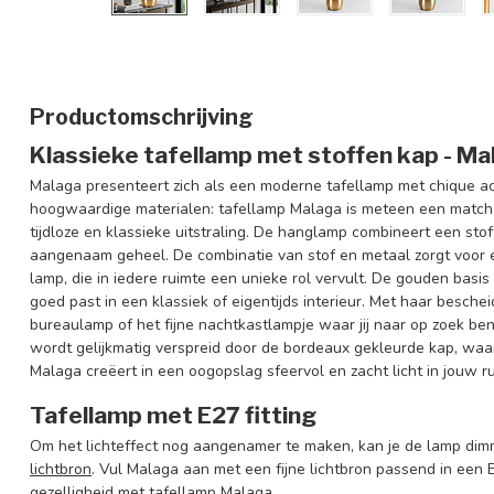
Productomschrijving
Klassieke tafellamp met stoffen kap - Ma
Malaga presenteert zich als een moderne tafellamp met chique ac
hoogwaardige materialen: tafellamp Malaga is meteen een match m
tijdloze en klassieke uitstraling. De hanglamp combineert een st
aangenaam geheel. De combinatie van stof en metaal zorgt voor 
lamp, die in iedere ruimte een unieke rol vervult. De gouden basis
goed past in een klassiek of eigentijds interieur. Met haar besch
bureaulamp of het fijne nachtkastlampje waar jij naar op zoek bent
wordt gelijkmatig verspreid door de bordeaux gekleurde kap, waarb
Malaga creëert in een oogopslag sfeervol en zacht licht in jouw rui
Tafellamp met E27 fitting
Om het lichteffect nog aangenamer te maken, kan je de lamp di
lichtbron
. Vul Malaga aan met een fijne lichtbron passend in een E2
gezelligheid met tafellamp Malaga.