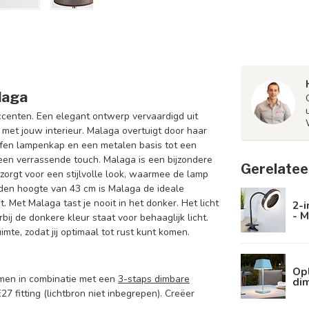
laga
centen. Een elegant ontwerp vervaardigd uit
et jouw interieur. Malaga overtuigt door haar
offen lampenkap en een metalen basis tot een
een verrassende touch. Malaga is een bijzondere
Gerelatee
 zorgt voor een stijlvolle look, waarmee de lamp
eiden hoogte van 43 cm is Malaga de ideale
. Met Malaga tast je nooit in het donker. Het licht
2-i
- M
ij de donkere kleur staat voor behaaglijk licht.
mte, zodat jij optimaal tot rust kunt komen.
Op
mmen in combinatie met een
3-staps dimbare
di
7 fitting (lichtbron niet inbegrepen). Creëer