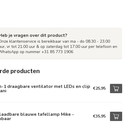
Heb je vragen over dit product?
Onze klantenservice is bereikbaar van ma - do 08.30 - 23.00
uur, vr tot 21.00 uur & op zaterdag tot 17.00 uur per telefoon en
WhatsApp op nummer +31 85 773 1906
rde producten
n-1 draagbare ventilator met LEDs en clip
€25,95
ani
laadbare blauwe tafellamp Mike -
€35,95
mbaar