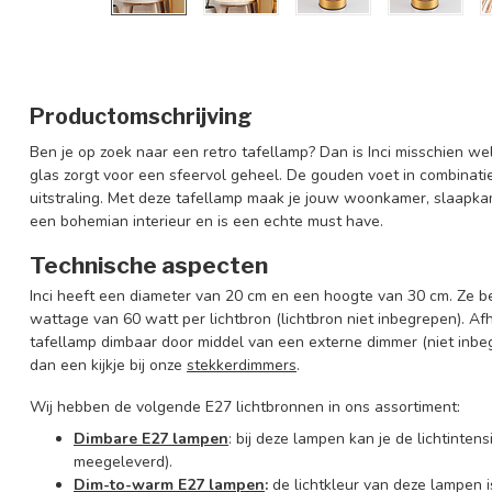
Productomschrijving
Ben je op zoek naar een retro tafellamp? Dan is Inci misschien we
glas zorgt voor een sfeervol geheel. De gouden voet in combinatie
uitstraling. Met deze tafellamp maak je jouw woonkamer, slaapkam
een bohemian interieur en is een echte must have.
Technische aspecten
Inci heeft een diameter van 20 cm en een hoogte van 30 cm. Ze b
wattage van 60 watt per lichtbron (lichtbron niet inbegrepen). Af
tafellamp dimbaar door middel van een
externe dimmer (niet inb
dan een kijkje bij onze
stekkerdimmers
.
Wij hebben de volgende E27 lichtbronnen in ons assortiment:
Dimbare E27 lampen
: bij deze lampen kan je de lichtinte
meegeleverd).
Dim-to-warm E27 lampen
:
de lichtkleur van deze lampen is