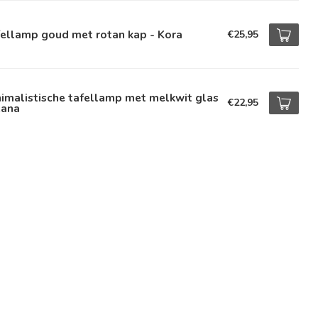
fellamp goud met rotan kap - Kora
€25,95
imalistische tafellamp met melkwit glas
€22,95
eana