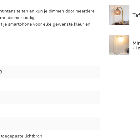
htintensiteiten en kun je dimmen door meerdere
Ta
rne dimmer nodig).
et je smartphone voor elke gewenste kleur en
Min
- J
9
 toegepaste lichtbron