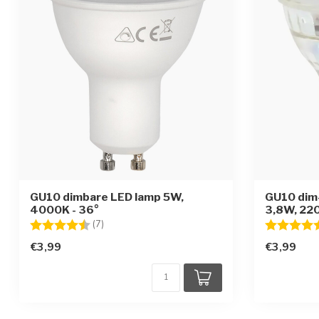
GU10 dimbare LED lamp 5W,
GU10 dim
4000K - 36°
3,8W, 22
Beoordeling:
4.7 uit 5 sterren
Beoordelin
(7)
€3,99
€3,99