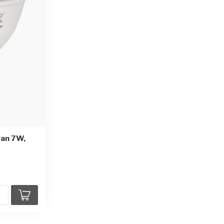
van 7W,
rren