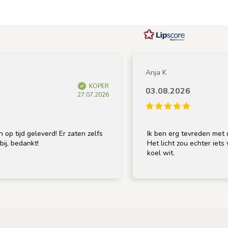
Anja K
KOPER
03.08.2026
27.07.2026
jd geleverd! Er zaten zelfs
Ik ben erg tevreden met de lamp
edankt!
Het licht zou echter iets warmer
koel wit.