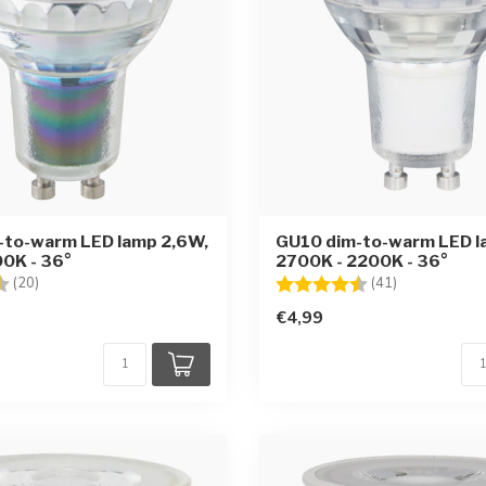
-to-warm LED lamp 2,6W,
GU10 dim-to-warm LED l
0K - 36°
2700K - 2200K - 36°
g:
4.7 uit 5 sterren
Beoordeling:
4.6 uit 5 ste
(20)
(41)
€4,99