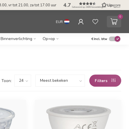
4.7
.00, vr tot 21.00, za tot 17.00 uur
Gebaseerd op 24393 beoordelingen
0
EUR
Binnenverlichting
Op=op
€
Incl. btw
Toon:
Filters