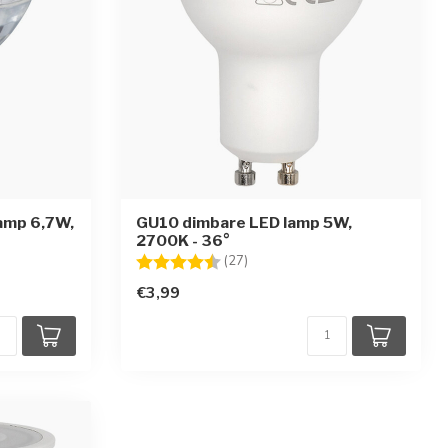
amp 6,7W,
GU10 dimbare LED lamp 5W,
2700K - 36°
rren
Beoordeling:
4.7 uit 5 sterren
(27)
€3,99