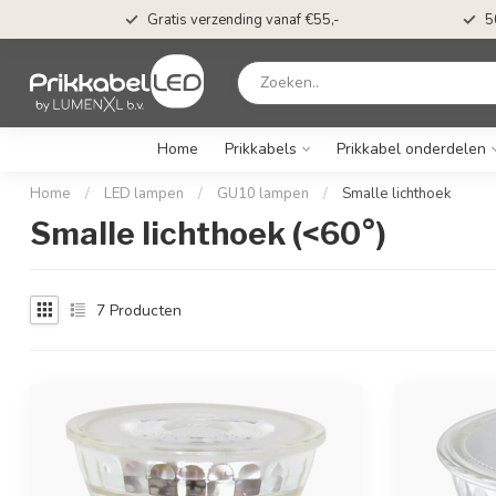
t*
Gratis verzending vanaf €55,-
5
Home
Prikkabels
Prikkabel onderdelen
Home
/
LED lampen
/
GU10 lampen
/
Smalle lichthoek
Smalle lichthoek (<60°)
7
Producten