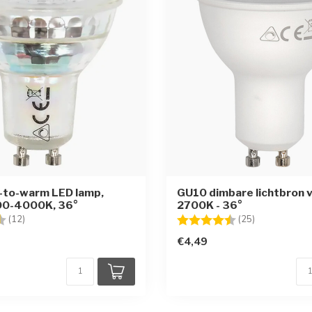
-to-warm LED lamp,
GU10 dimbare lichtbron 
00-4000K, 36°
2700K - 36°
g:
4.7 uit 5 sterren
Beoordeling:
4.3 uit 5 ste
(12)
(25)
€4,49