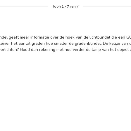
Toon
1
-
7
van 7
del geeft meer informatie over de hoek van de lichtbundel die een GU
leiner het aantal graden hoe smaller de gradenbundel. De keuze van d
verlichten? Houd dan rekening met hoe verder de lamp van het object afs