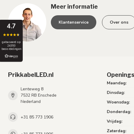
Meer informatie
Klantenservice
Over ons
4.7
gebaseerd op
24393
beoordelingen
PrikkabelLED.nl
Openings
Maandag:
Lenteweg 8
Dinsdag:
7532 RB Enschede
Nederland
Woensdag:
Donderdag:
+31 85 773 1906
Vrijdag:
Zaterdag: