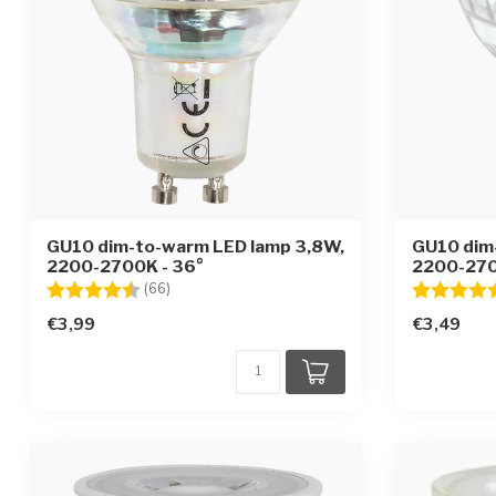
GU10 dim-to-warm LED lamp 3,8W,
GU10 dim
2200-2700K - 36°
2200-270
Beoordeling:
4.5 uit 5 sterren
Beoordelin
(66)
€3,99
€3,49