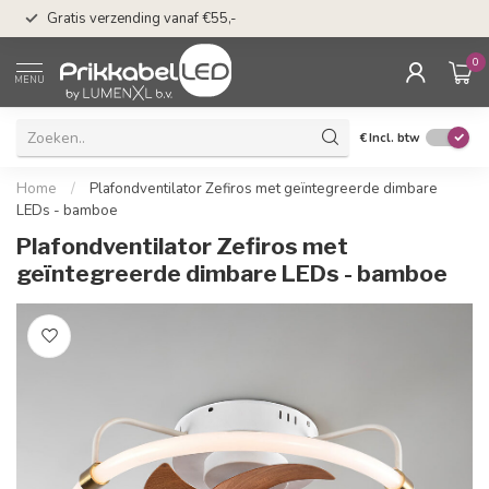
n
50 dagen bedenkti
Gratis verzending vanaf €55,-
Klarna
0
MENU
€
Incl. btw
Home
/
Plafondventilator Zefiros met geïntegreerde dimbare
LEDs - bamboe
Plafondventilator Zefiros met
geïntegreerde dimbare LEDs - bamboe