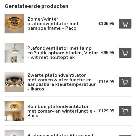
Gerelateerde producten
Zomer/winter
plafondventilator met
€105,95
bamboe frame - Paco
Plafondventilator met lamp
en 3 uitklapbare bladen, Vjetar
€95,95
- wit met houtoptiek
Zwarte plafondventilator
met zomer/winter functie en
€116,95
aanpasbare kleurtemperatuur
- Ikaros
Bamboe plafondventilator
met zomer- en winterfunctie -
€129,95
Paco
Plafondventilator Starry met