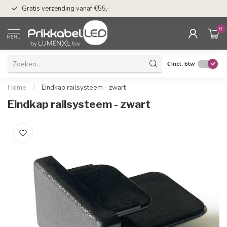
n
50 dagen bedenkti
Gratis verzending vanaf €55,-
Klarna
0
MENU
€
Incl. btw
Home
/
Eindkap railsysteem - zwart
Eindkap railsysteem - zwart