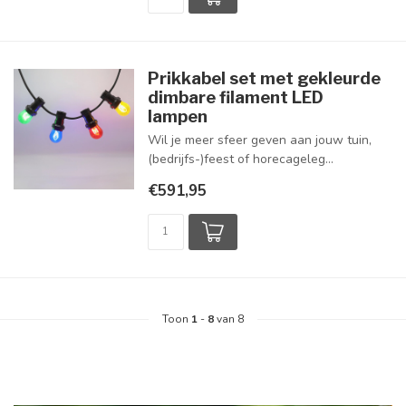
Prikkabel set met gekleurde
dimbare filament LED
lampen
Wil je meer sfeer geven aan jouw tuin,
(bedrijfs-)feest of horecageleg...
€591,95
Toon
1
-
8
van 8