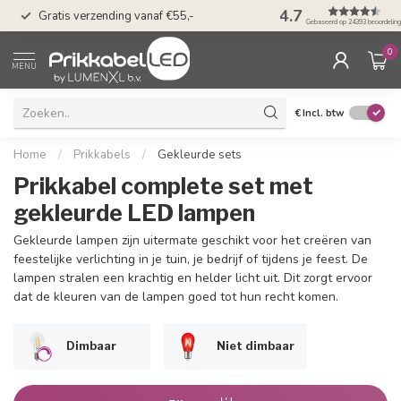
50 dagen bedenkti
4.7
Gratis verzending vanaf €55,-
Klarna
Gebaseerd op 24393 beoordelin
0
MENU
€
Incl. btw
Home
/
Prikkabels
/
Gekleurde sets
Prikkabel complete set met
gekleurde LED lampen
Gekleurde lampen zijn uitermate geschikt voor het creëren van
feestelijke verlichting in je tuin, je bedrijf of tijdens je feest. De
lampen stralen een krachtig en helder licht uit. Dit zorgt ervoor
dat de kleuren van de lampen goed tot hun recht komen.
Dimbaar
Niet dimbaar