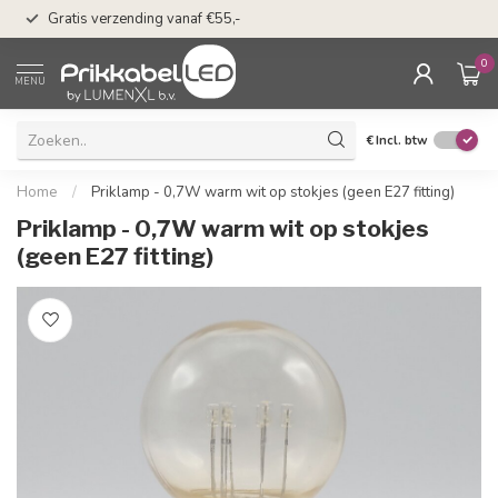
50 dagen bedenkti
Gratis verzending vanaf €55,-
Klarna
0
MENU
€
Incl. btw
Home
/
Priklamp - 0,7W warm wit op stokjes (geen E27 fitting)
Priklamp - 0,7W warm wit op stokjes
(geen E27 fitting)