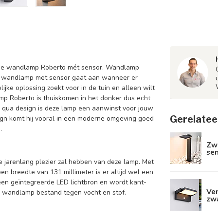
 de wandlamp Roberto mét sensor. Wandlamp
rne wandlamp met sensor gaat aan wanneer er
ijke oplossing zoekt voor in de tuin en alleen wilt
mp Roberto is thuiskomen in het donker dus echt
ok qua design is deze lamp een aanwinst voor jouw
Gerelatee
esign komt hij vooral in een moderne omgeving goed
.
Zw
sen
e jarenlang plezier zal hebben van deze lamp. Met
en breedte van 131 millimeter is er altijd wel een
een geïntegreerde LED lichtbron en wordt kant-
Ve
e wandlamp bestand tegen vocht en stof.
zw