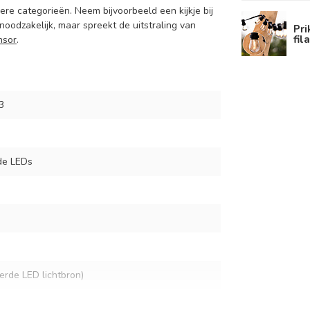
re categorieën. Neem bijvoorbeeld een kijkje bij
 noodzakelijk, maar spreekt de uitstraling van
Pri
fi
nsor
.
3
rde LEDs
eerde LED lichtbron)