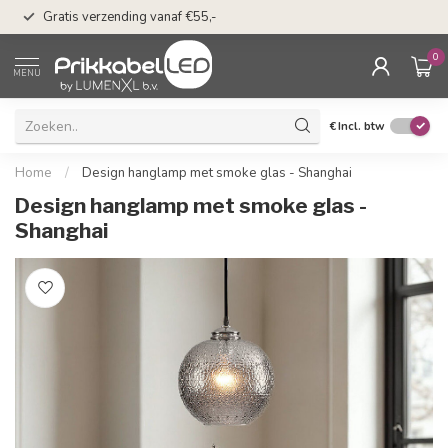
50 dagen bedenkti
Gratis verzending vanaf €55,-
Klarna
0
MENU
€
Incl. btw
Home
/
Design hanglamp met smoke glas - Shanghai
Design hanglamp met smoke glas -
Shanghai