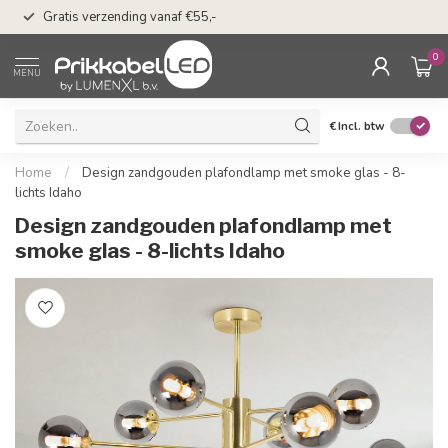
50 dagen bedenkti
Gratis verzending vanaf €55,-
Klarna
0
MENU
€
Incl. btw
Home
/
Design zandgouden plafondlamp met smoke glas - 8-
lichts Idaho
Design zandgouden plafondlamp met
smoke glas - 8-lichts Idaho