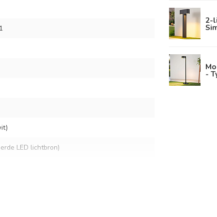
2-l
Si
1
Mo
- T
it)
eerde LED lichtbron)
lt