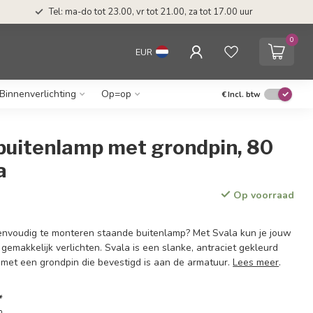
Tel: ma-do tot 23.00, vr tot 21.00, za tot 17.00 uur
0
EUR
Binnenverlichting
Op=op
€
Incl. btw
buitenlamp met grondpin, 80
a
Op voorraad
envoudig te monteren staande buitenlamp? Met Svala kun je jouw
gemakkelijk verlichten. Svala is een slanke, antraciet gekleurd
met een grondpin die bevestigd is aan de armatuur.
Lees meer
.
*