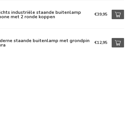
ichts industriële staande buitenlamp
€39,95
mone met 2 ronde koppen
derne staande buitenlamp met grondpin
€12,95
yra