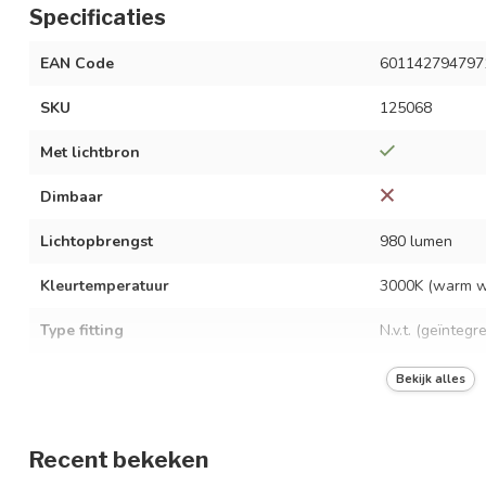
Specificaties
EAN Code
601142794797
SKU
125068
Met lichtbron
Dimbaar
Lichtopbrengst
980 lumen
Kleurtemperatuur
3000K (warm w
Type fitting
N.v.t. (geïntegr
Vermogen
12 watt
Bekijk alles
Spanning
AC 220-240 Vo
Recent bekeken
Frequentie
50/60 Hz