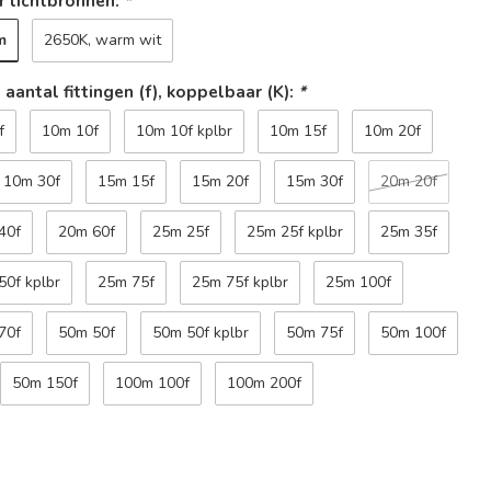
 lichtbronnen:
*
m
2650K, warm wit
 aantal fittingen (f), koppelbaar (K):
*
f
10m 10f
10m 10f kplbr
10m 15f
10m 20f
10m 30f
15m 15f
15m 20f
15m 30f
20m 20f
40f
20m 60f
25m 25f
25m 25f kplbr
25m 35f
50f kplbr
25m 75f
25m 75f kplbr
25m 100f
70f
50m 50f
50m 50f kplbr
50m 75f
50m 100f
50m 150f
100m 100f
100m 200f