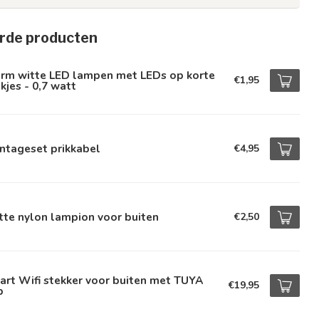
rde producten
rm witte LED lampen met LEDs op korte
€1,95
kjes - 0,7 watt
ntageset prikkabel
€4,95
te nylon lampion voor buiten
€2,50
rt Wifi stekker voor buiten met TUYA
€19,95
p