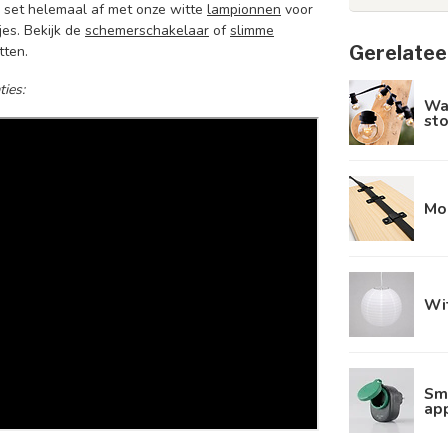
k je set helemaal af met onze witte
lampionnen
voor
jes.
Bekijk de
schemerschakelaar
of
slimme
Gerelatee
tten.
ies:
Wa
sto
Mo
Wit
Sma
ap