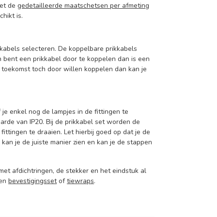
met de
gedetailleerde maatschetsen per afmeting
hikt is.
kkabels selecteren. De koppelbare prikkabels
n bent een prikkabel door te koppelen dan is een
e toekomst toch door willen koppelen dan kan je
e enkel nog de lampjes in de fittingen te
e van IP20. Bij de prikkabel set worden de
fittingen te draaien. Let hierbij goed op dat je de
kan je de juiste manier zien en kan je de stappen
 met afdichtringen, de stekker en het eindstuk al
een
bevestigingsset
of
tiewraps
.