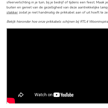
sfeerverlichting in je tuin, bij je bedrijf of tijdens een feest. Maa
buiten en geniet van de gezelligheid van deze aantrekkelijke lamp
stekker
zodat je niet handmatig de prikkabel aan of uit hoeft te ze
Bekijk hieronder hoe onze prikkabels schijnen bij RTL4 Wooninspirat