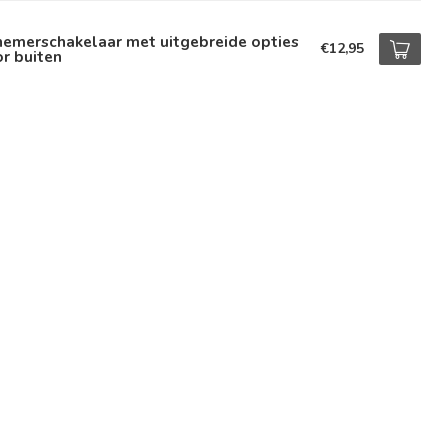
hemerschakelaar met uitgebreide opties
€12,95
r buiten