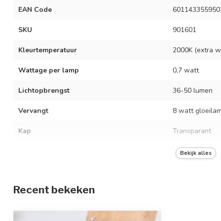
EAN Code
601143355950
SKU
901601
Kleurtemperatuur
2000K (extra w
Wattage per lamp
0,7 watt
Lichtopbrengst
36-50 lumen
Vervangt
8 watt gloeila
Kap
Transparant
Materiaal kap
Polycarbonaat
Bekijk alles
Opwarmtijd
direct vol licht
Recent bekeken
Dimbaar
Afmeting LED lamp
Ø45 x 69mm