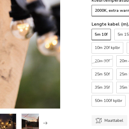
Kleurtemperatuur
2000K, extra war
Lengte kabel (m),
5m 10f
5m 15
10m 20f kplbr
20m 30f
20m 
25m 50f
25m 
35m 35f
35m 
50m 100f kplbr
Maattabel