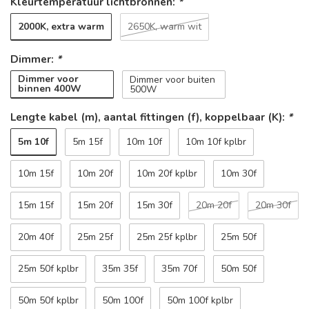
Kleurtemperatuur lichtbronnen:
*
2000K, extra warm
2650K, warm wit
Dimmer:
*
Dimmer voor
Dimmer voor buiten
binnen 400W
500W
Lengte kabel (m), aantal fittingen (f), koppelbaar (K):
*
5m 10f
5m 15f
10m 10f
10m 10f kplbr
10m 15f
10m 20f
10m 20f kplbr
10m 30f
15m 15f
15m 20f
15m 30f
20m 20f
20m 30f
20m 40f
25m 25f
25m 25f kplbr
25m 50f
25m 50f kplbr
35m 35f
35m 70f
50m 50f
50m 50f kplbr
50m 100f
50m 100f kplbr