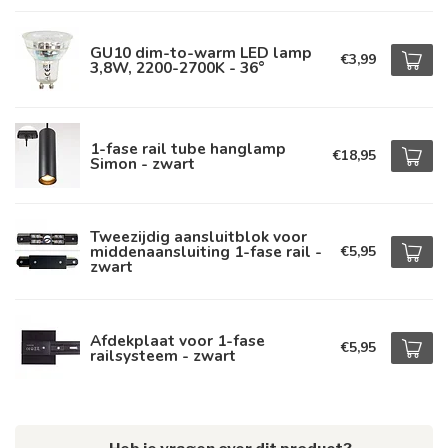
GU10 dim-to-warm LED lamp
€3,99
3,8W, 2200-2700K - 36°
1-fase rail tube hanglamp
€18,95
Simon - zwart
Tweezijdig aansluitblok voor
middenaansluiting 1-fase rail -
€5,95
zwart
Afdekplaat voor 1-fase
€5,95
railsysteem - zwart