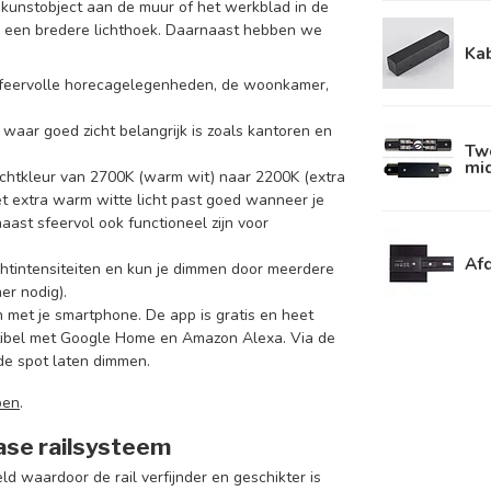
en kunstobject aan de muur of het werkblad in de
or een bredere lichthoek. Daarnaast hebben we
Kab
r sfeervolle horecagelegenheden, de woonkamer,
s waar goed zicht belangrijk is zoals kantoren en
Twe
mid
lichtkleur van 2700K (warm wit) naar 2200K (extra
 Het extra warm witte licht past goed wanneer je
ast sfeervol ook functioneel zijn voor
Afd
chtintensiteiten en kun je dimmen door meerdere
er nodig).
n met je smartphone. De app is gratis en heet
atibel met Google Home en Amazon Alexa. Via de
 de spot laten dimmen.
pen
.
fase railsysteem
d waardoor de rail verfijnder en geschikter is