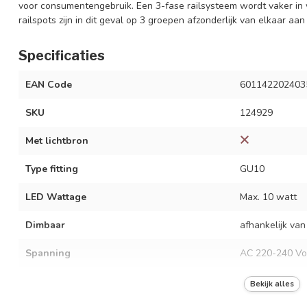
voor consumentengebruik. Een 3-fase railsysteem wordt vaker in 
railspots zijn in dit geval op 3 groepen afzonderlijk van elkaar aan
Specificaties
EAN Code
601142202403
SKU
124929
Met lichtbron
Type fitting
GU10
LED Wattage
Max. 10 watt
Dimbaar
afhankelijk van
Spanning
AC 220-240 Vo
Frequentie
50/60 Hz
Bekijk alles