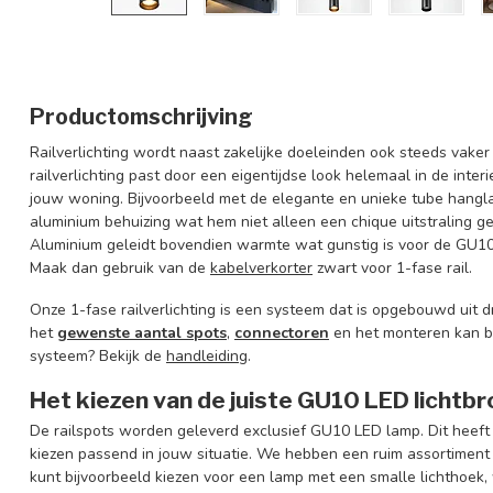
Productomschrijving
Railverlichting wordt naast zakelijke doeleinden ook steeds vake
railverlichting past door een eigentijdse look helemaal in de inter
jouw woning. Bijvoorbeeld met de elegante en unieke tube hang
aluminium behuizing wat hem niet alleen een chique uitstraling ge
Aluminium geleidt bovendien warmte wat gunstig is voor de GU10 
Maak dan gebruik van de
kabelverkorter
zwart voor 1-fase rail.
Onze 1-fase railverlichting is een systeem dat is opgebouwd uit dr
het
gewenste aantal spots
,
connectoren
en het monteren kan be
systeem? Bekijk de
handleiding
.
Het kiezen van de juiste GU10 LED lichtbr
De railspots worden geleverd exclusief GU10 LED lamp. Dit heeft
kiezen passend in jouw situatie. We hebben een ruim assortiment 
kunt bijvoorbeeld kiezen voor een lamp met een smalle lichthoek, w