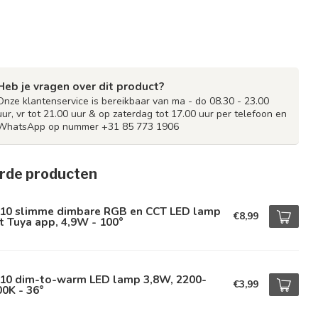
Heb je vragen over dit product?
Onze klantenservice is bereikbaar van ma - do 08.30 - 23.00
uur, vr tot 21.00 uur & op zaterdag tot 17.00 uur per telefoon en
WhatsApp op nummer +31 85 773 1906
rde producten
10 slimme dimbare RGB en CCT LED lamp
€8,99
 Tuya app, 4,9W - 100°
10 dim-to-warm LED lamp 3,8W, 2200-
€3,99
0K - 36°