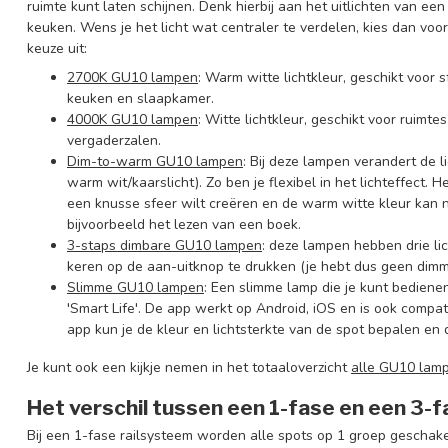
ruimte kunt laten schijnen. Denk hierbij aan het uitlichten van e
keuken. Wens je het licht wat centraler te verdelen, kies dan vo
keuze uit:
2700K GU10 lampen
: Warm witte lichtkleur, geschikt voo
keuken en slaapkamer.
4000K GU10 lampen
: Witte lichtkleur, geschikt voor ruimte
vergaderzalen.
Dim-to-warm GU10 lampen
: Bij deze lampen verandert de 
warm wit/kaarslicht). Zo ben je flexibel in het lichteffect.
een knusse sfeer wilt creëren en de warm witte kleur kan na
bijvoorbeeld het lezen van een boek.
3-staps dimbare GU10 lampen
: deze lampen hebben drie li
keren op de aan-uitknop te drukken (je hebt dus geen dimm
Slimm
e
GU10
lampen
: Een slimme lamp die je kunt bediene
'Smart Life'. De app werkt op Android, iOS en is ook comp
app kun je de kleur en lichtsterkte van de spot bepalen en
Je kunt ook een kijkje nemen in het totaaloverzicht
alle GU10 lam
Het verschil tussen een 1-fase en een 3-
Bij een 1-fase railsysteem worden alle spots op 1 groep geschakel