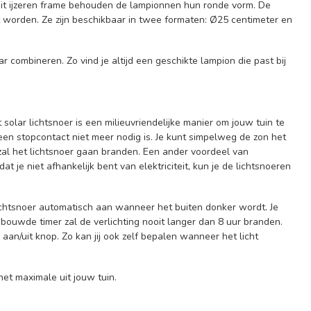
 dit ijzeren frame behouden de lampionnen hun ronde vorm. De
 worden. Ze zijn beschikbaar in twee formaten: Ø25 centimeter en
combineren. Zo vind je altijd een geschikte lampion die past bij
olar lichtsnoer is een milieuvriendelijke manier om jouw tuin te
en stopcontact niet meer nodig is. Je kunt simpelweg de zon het
l het lichtsnoer gaan branden. Een ander voordeel van
at je niet afhankelijk bent van elektriciteit, kun je de lichtsnoeren
chtsnoer automatisch aan wanneer het buiten donker wordt. Je
ebouwde timer zal de verlichting nooit langer dan 8 uur branden.
aan/uit knop. Zo kan jij ook zelf bepalen wanneer het licht
het maximale uit jouw tuin.