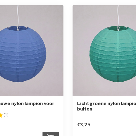
uwe nylon lampion voor
Lichtgroene nylon lampio
buiten
g:
5.0 uit 5 sterren
(1)
€3,25