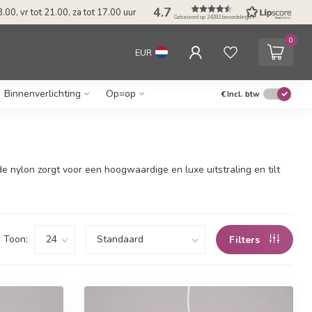
4.7
.00, vr tot 21.00, za tot 17.00 uur
Gebaseerd op 24393 beoordelingen
0
EUR
Binnenverlichting
Op=op
€
Incl. btw
e nylon zorgt voor een hoogwaardige en luxe uitstraling en tilt
Toon:
Filters