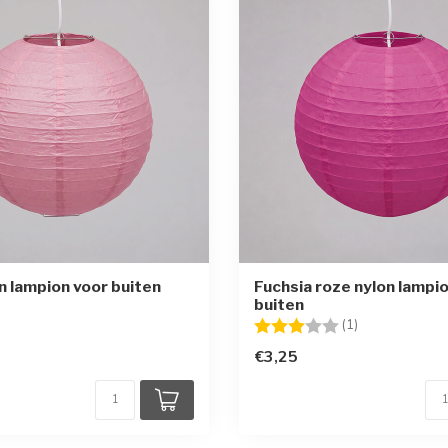
n lampion voor buiten
Fuchsia roze nylon lampi
buiten
Beoordeling:
3.0 uit 5 sterr
(1)
€3,25