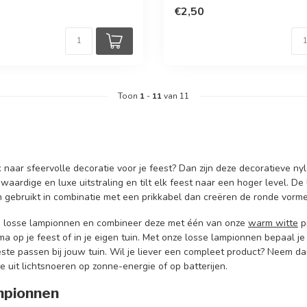
€2,50
Toon
1
-
11
van 11
 naar sfeervolle decoratie voor je feest? Dan zijn deze decoratieve 
aardige en luxe uitstraling en tilt elk feest naar een hoger level. D
 gebruikt in combinatie met een prikkabel dan creëren de ronde vormen
e losse lampionnen en combineer deze met één van onze
warm witte
p
a op je feest of in je eigen tuin. Met onze losse lampionnen bepaal j
ste passen bij jouw tuin. Wil je liever een compleet product? Neem dan
ze uit lichtsnoeren op zonne-energie of op batterijen.
mpionnen