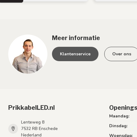
Meer informatie
Klantenservice
Over ons
PrikkabelLED.nl
Openings
Maandag:
Lenteweg 8
Dinsdag:
7532 RB Enschede
Nederland
Woensdag: