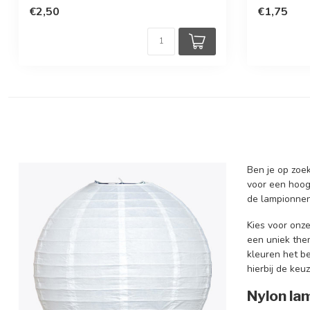
€2,50
€1,75
Ben je op zoek
voor een hoogw
de lampionnen
Kies voor onz
een uniek them
kleuren het be
hierbij de keu
Nylon la