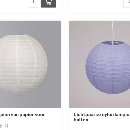
pion van papier voor
Lichtpaarse nylon lampio
buiten
g:
4.0 uit 5 sterren
(1)