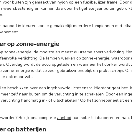
 voor buiten zijn gemaakt van nylon op een flexibel ijzer frame. Door
jn weersbestendig en kunnen daardoor het gehele jaar buiten gebruikt
r.
 aanbod in kleuren kan je gemakkelijk meerdere lampionnen met elkaar 
evenement.
er op zonne-energie
p zonne-energie: de mooiste en meest duurzame soort verlichting. Het s
sfeervolle verlichting. De lampen werken op zonne-energie, waardoor e
en. Overdag wordt de accu opgeladen en wanneer het donker wordt za
op zonne-energie is dat ze zeer gebruiksvriendelijk en praktisch zijn. Omd
 je ook maar wilt.
en beschikken over een ingebouwde lichtsensor. Hierdoor gaat het li
 meer zelf naar buiten om de verlichting in te schakelen. Door een ing
 verlichting handmatig in- of uitschakelen? Op het zonnepaneel zit een 
eworden? Bekijk ons complete
aanbod
aan solar lichtsnoeren en haal 
er op batterijen