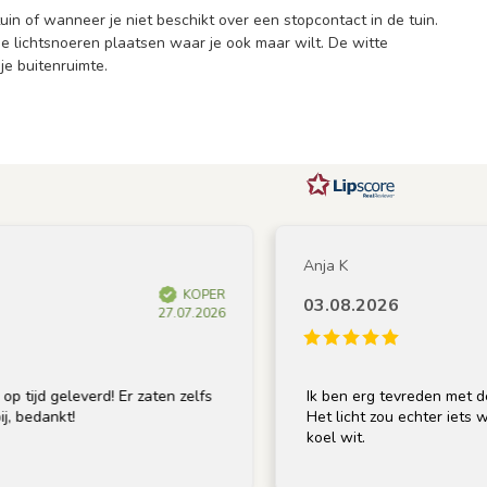
tuin of wanneer je niet beschikt over een stopcontact in de tuin.
 de lichtsnoeren plaatsen waar je ook maar wilt. De witte
 je buitenruimte.
Anja K
KOPER
03.08.2026
27.07.2026
leverd! Er zaten zelfs
Ik ben erg tevreden met de lamp; de
t!
Het licht zou echter iets warmer moge
koel wit.