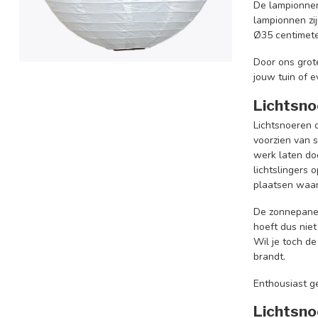
De lampionnen
lampionnen zi
Ø35 centimete
Door ons grote
jouw tuin of 
Lichtsno
Lichtsnoeren o
voorzien van 
werk laten do
lichtslingers 
plaatsen waar
De zonnepanel
hoeft dus niet
Wil je toch de
brandt.
Enthousiast g
Lichtsno