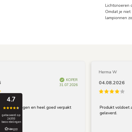
Lichtsnoeren o
Omdat je niet 
lampionnen zor
Herma W
KOPER
04.08.2026
31.07.2026
4.7
vangen en heel goed verpakt
Produkt voldoet aan omschr
geleverd.
gebaseerd op
24393
beoordelingen