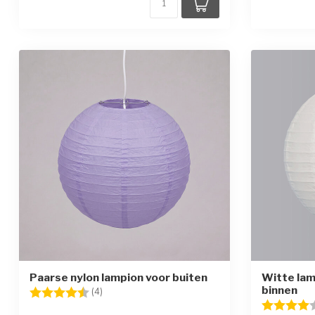
Paarse nylon lampion voor buiten
Witte lam
binnen
Beoordeling:
4.8 uit 5 sterren
(4)
Beoordelin