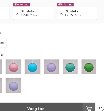
4%
Korting
6%
Korting
10 stuks
20 stuks
€2,40
/ Stuk
€2,35
/ Stuk
*
cm
ie
Voeg toe