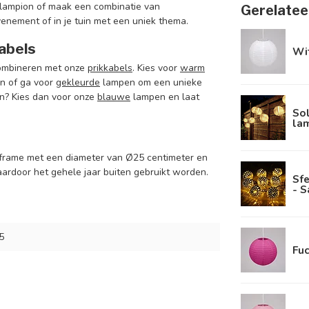
 lampion of maak een combinatie van
Gerelatee
venement of in je tuin met een uniek thema.
abels
Wit
combineren met onze
prikkabels
. Kies voor
warm
en of ga voor
gekleurde
lampen om een unieke
en? Kies dan voor onze
blauwe
lampen en laat
Sol
la
r frame met een diameter van Ø25 centimeter en
ardoor het gehele jaar buiten gebruikt worden.
Sfe
- S
5
Fuc