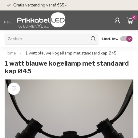
50 dagen bedenkti
Gratis verzending vanaf €55,-
Klarna
0
MENU
€
Incl. btw
Home
/
1 watt blauwe kogellamp met standaard kap Ø45
1 watt blauwe kogellamp met standaard
kap Ø45