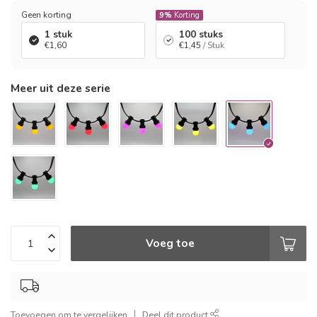
Geen korting
9%
Korting
1 stuk
100 stuks
€1,60
€1,45
/ Stuk
Meer uit deze serie
Voeg toe
Toevoegen om te vergelijken
Deel dit product