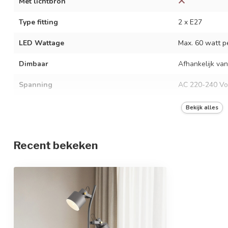
Met lichtbron
Type fitting
2 x E27
LED Wattage
Max. 60 watt pe
Dimbaar
Afhankelijk van
Spanning
AC 220-240 Vo
Frequentie
50/60 Hz
Bekijk alles
Kleur armatuur
Grijs
Recent bekeken
Materiaal
IJzer
Afmetingen
36 x 153,5 cm
In hoogte verstelbaar
Ja, in vier delen
Beschermingsgraad
IP20