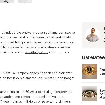
. Het industriële ontwerp geven de lamp een stoere
icht precies kunt richten waar je het nodig hebt.
mt goed tot zijn recht in een strak interieur, maar
f de grijze variant en voeg deze sfeermaker toe
e combineren met
wandlamp Alfie
creëer je één
Gerelatee
Zo
ba
153,5 cm. De lampenkappen hebben een diameter
nd en heeft een diameter van 26 cm en een hoogte
Zw
n van maximaal 60 watt per fitting (lichtbronnen
zom
e staande lamp dimbaar door middel van een
kle
? Neem dan een kijkje bij onze externe
dimmers
.