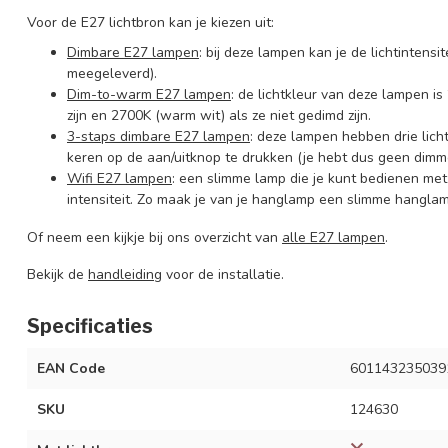
Voor de E27 lichtbron kan je kiezen uit:
Dimbare E27 lampen
: bij deze lampen kan je de lichtintens
meegeleverd).
Dim-to-warm E27 lampen
: de lichtkleur van deze lampen is
zijn en 2700K (warm wit) als ze niet gedimd zijn.
3-staps dimbare E27 lampen
: deze lampen hebben drie lich
keren op de aan/uitknop te drukken (je hebt dus geen dimme
Wifi E27 lampen
: een slimme lamp die je kunt bedienen me
intensiteit. Zo maak je van je hanglamp een slimme hanglam
Of neem een kijkje bij ons overzicht van
alle E27 lampen
.
Bekijk de
handleiding
voor de installatie.
Specificaties
EAN Code
601143235039
SKU
124630