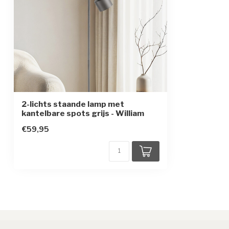
Beschermingsklasse
2
Sensor
2-lichts staande lamp met
kantelbare spots grijs - William
€59,95