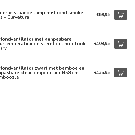
derne staande lamp met rond smoke
€59,95
s - Curvatura
afondventilator met aanpasbare
urtemperatuur en stereffect houtlook -
€109,95
rry
afondventilator zwart met bamboe en
npasbare kleurtemperatuur Ø58 cm -
€135,95
mboozle