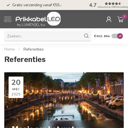
50 dagen bedenkti
4.7
Gratis verzending vanaf €55,-
Klarna
Gebaseerd op 24404 beoordelin
0
MENU
€
Incl. btw
Home
/
Referenties
Referenties
20
MEI
2025