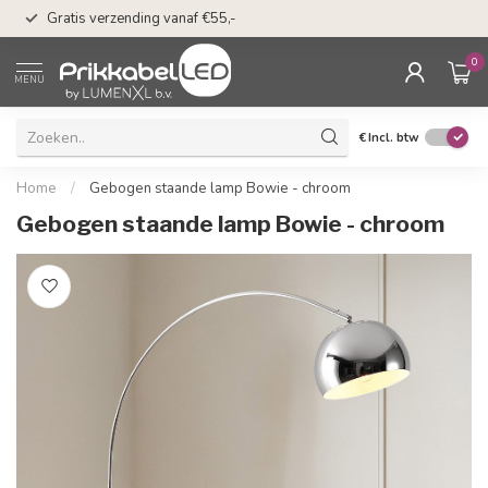
50 dagen bedenkti
Gratis verzending vanaf €55,-
Klarna
0
MENU
€
Incl. btw
Home
/
Gebogen staande lamp Bowie - chroom
Gebogen staande lamp Bowie - chroom