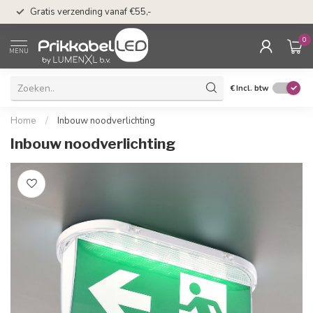
50 dagen bedenkti
Gratis verzending vanaf €55,-
Klarna
0
MENU
€
Incl. btw
Home
/
Inbouw noodverlichting
Inbouw noodverlichting