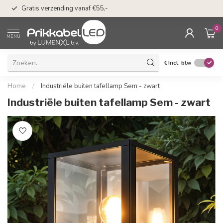
50 dagen bedenkti
Gratis verzending vanaf €55,-
Klarna
0
MENU
€
Incl. btw
Home
/
Industriële buiten tafellamp Sem - zwart
Industriële buiten tafellamp Sem - zwart