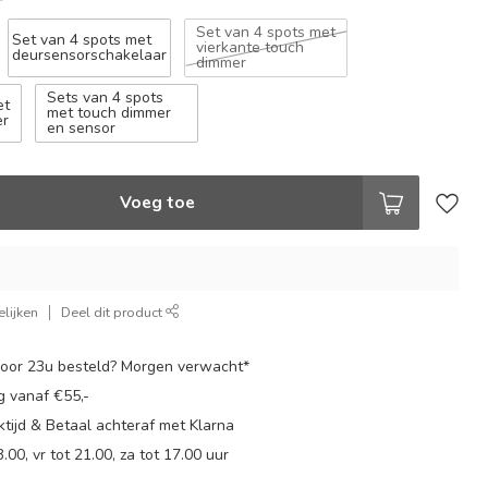
*
Set van 4 spots met
Set van 4 spots met
vierkante touch
deursensorschakelaar
dimmer
Sets van 4 spots
et
met touch dimmer
er
en sensor
Voeg toe
lijken
Deel dit product
oor 23u besteld? Morgen verwacht*
g vanaf €55,-
tijd & Betaal achteraf met Klarna
.00, vr tot 21.00, za tot 17.00 uur