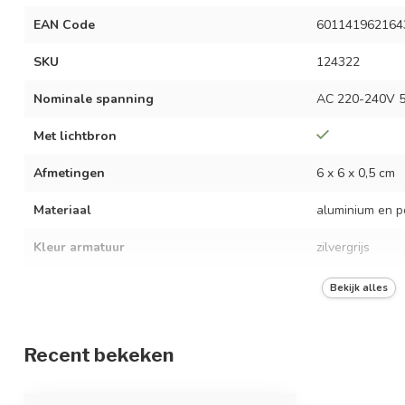
EAN Code
601141962164
SKU
124322
Nominale spanning
AC 220-240V 5
Met lichtbron
Afmetingen
6 x 6 x 0,5 cm
Materiaal
aluminium en p
Kleur armatuur
zilvergrijs
Kleurtemperatuur
3000K
Bekijk alles
Lichtopbrengst
4 x 250 lumen
Recent bekeken
Vermogen
4 x 3 watt
Energie-efficiëntieklasse
A++