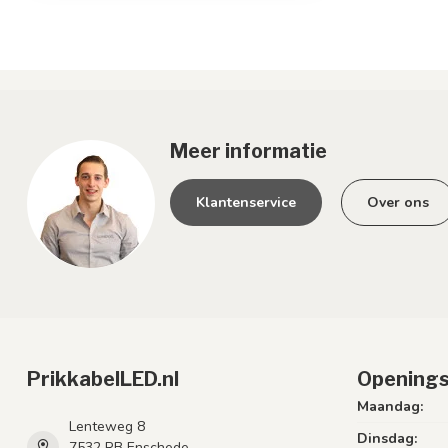
Meer informatie
Klantenservice
Over ons
PrikkabelLED.nl
Openings
Maandag:
Lenteweg 8
Dinsdag:
7532 RB Enschede