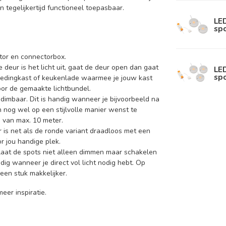
n tegelijkertijd functioneel toepasbaar.
LED
sp
ator en connectorbox.
te deur is het licht uit, gaat de deur open dan gaat
LED
sp
 kledingkast of keukenlade waarmee je jouw kast
door de gemaakte lichtbundel.
n dimbaar. Dit is handig wanneer je bijvoorbeeld na
 nog wel op een stijlvolle manier wenst te
e van max. 10 meter.
r is net als de ronde variant draadloos met een
r jou handige plek.
 laat de spots niet alleen dimmen maar schakelen
ig wanneer je direct vol licht nodig hebt. Op
een stuk makkelijker.
eer inspiratie.