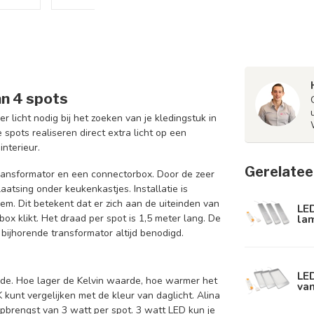
an 4 spots
 licht nodig bij het zoeken van je kledingstuk in
 spots realiseren direct extra licht op een
interieur.
Gerelatee
transformator en een connectorbox. Door de zeer
aatsing onder keukenkastjes. Installatie is
m. Dit betekent dat er zich aan de uiteinden van
LED
la
ox klikt. Het draad per spot is 1,5 meter lang. De
bijhorende transformator altijd benodigd.
LED
arde. Hoe lager de Kelvin waarde, hoe warmer het
va
 kunt vergelijken met de kleur van daglicht. Alina
pbrengst van 3 watt per spot. 3 watt LED kun je